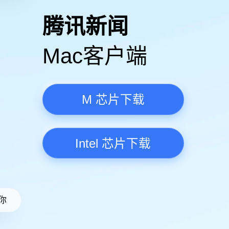
高清视频·更流畅
腾讯新
Mac客
M 芯
Intel