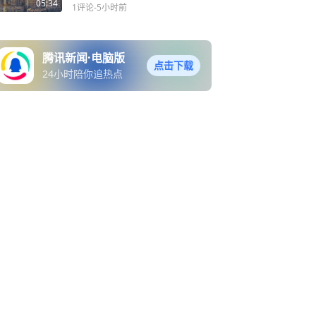
接用
05:34
1评论
-5小时前
腾讯新闻·电脑版
点击下载
24小时陪你追热点