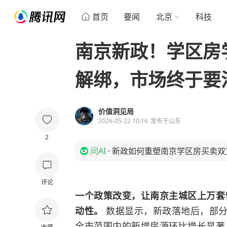
首页
要闻
北京
科技
南京新政！学区房
解绑，市场终于要
价值洞见局
2026-05-22 10:16
发布于
山东
2
问AI
·
新政如何重塑南京学区房买卖双
评论
一个政策改变，让南京主城区上万套
动性。
数据显示，新政落地后，部分
全市范围内的新增房源环比增长显著