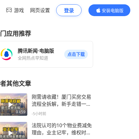
游戏
网页设置
登录
安装电脑版
内容更精彩
门应用推荐
腾讯新闻·电脑版
点击下载
全网热点早知道
者其他文章
刚需请收藏！厦门买房交易
流程全拆解，新手走错一步
损失几万
03:59
-5小时前
法院认可的10个物业费减免
理由，业主记牢，维权时直