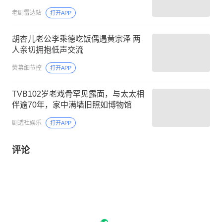
老剧雷达站
打开APP
胡杏儿老公李乘德吃饭偶遇黄宗泽 两
人亲切拥抱低声交流
荧幕细节控
打开APP
TVB102岁老戏骨罕见露面，与太太相
伴逾70年，家中满墙旧照如博物馆
剧透社娱乐
打开APP
评论