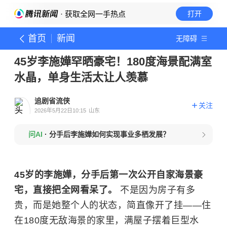
· 获取全网一手热点
打开
首页
新闻
无障碍
45岁李施嬅罕晒豪宅！180度海景配满室
水晶，单身生活太让人羡慕
追剧省流侠
关注
2026年5月22日10:15
山东
问AI
·
分手后李施嬅如何实现事业多栖发展？
45岁的李施嬅，分手后第一次公开自家海景豪
宅，直接把全网看呆了。
不是因为房子有多
贵，而是她整个人的状态，简直像开了挂——住
在180度无敌海景的家里，满屋子摆着巨型水