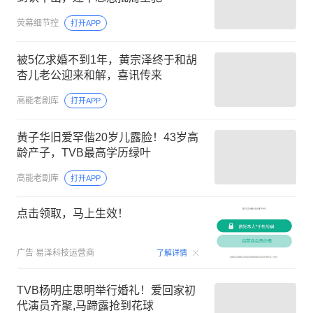
荧幕细节控
打开APP
被5亿求婚不到1年，黄宗泽终于和胡
杏儿老公迎来和解，喜讯传来
高能老剧库
打开APP
黄子华旧爱罕偕20岁儿露脸！43岁高
龄产子，TVB最高学历绿叶
高能老剧库
打开APP
点击领取，马上生效！
00:09
广告
易泽科技运营商
了解详情
TVB杨明庄思明举行婚礼！爱回家初
代演员齐聚,马蹄露抢到花球