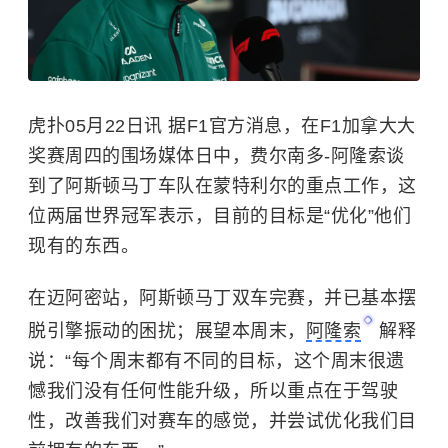
虎扑05月22日讯 据F1官方消息，在F1加拿大大
奖赛周四的围场媒体日中，费尔南多-阿隆索谈
到了阿斯顿马丁车队在蒙特利尔的重点工作，这
位两届世界冠军表示，目前的目标是“优化”他们
现有的东西。
在迈阿密站，阿斯顿马丁双车完赛，并已基本摆
脱引擎振动的困扰；展望本周末，
阿隆索
解释
说：“每个周末都有不同的目标，这个周末很遗
憾我们没有任何性能升级，所以重点在于驾驶
性，改善我们对赛车的感觉，并尝试优化我们目