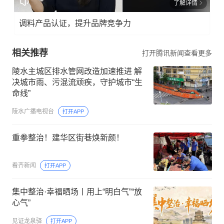
了解详情
调料产品认证，提升品牌竞争力
相关推荐
打开腾讯新闻查看更多
陵水主城区排水管网改造加速推进 解
决城市雨、污混流顽疾，守护城市“生
命线”
陵水广播电视台
打开APP
重拳整治！建华区街巷焕新颜！
看齐新闻
打开APP
集中整治·幸福晒场丨用上“明白气”“放
心气”
见证龙泉驿
打开APP