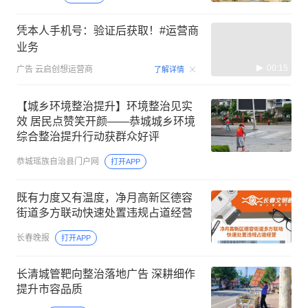
凭本人手机号：验证后获取！#运营商
业务
00:15
广告
云启创想运营商
了解详情
【城乡环境整治提升】环境整治见实
效 居民点赞笑开颜——恭城城乡环境
综合整治提升行动获群众好评
恭城瑶族自治县门户网
打开APP
既有力度又有温度，净月高新区德容
街道多方联动快速处置违规占道经营
长春晚报
打开APP
长清城管靶向整治落地广告 深耕细作
提升市容品质