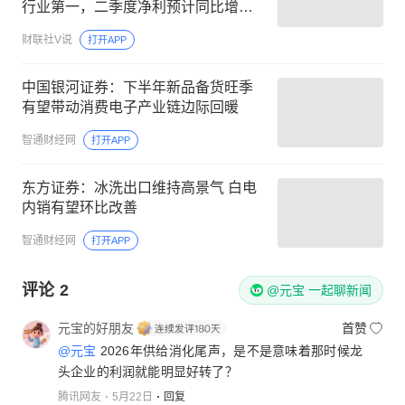
行业第一，二季度净利预计同比增超3
倍，这家公司辅料打破国外厂商垄断
财联社V说
打开APP
中国银河证券：下半年新品备货旺季
有望带动消费电子产业链边际回暖
智通财经网
打开APP
东方证券：冰洗出口维持高景气 白电
内销有望环比改善
智通财经网
打开APP
评论
2
@元宝 一起聊新闻
元宝的好朋友
首赞
@元宝
2026年供给消化尾声，是不是意味着那时候龙
头企业的利润就能明显好转了？
腾讯网友
5月22日
回复