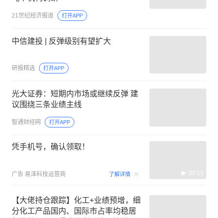
21世纪经济报道
打开APP
中信建投 | 反弹级别有望扩大
研报精选
打开APP
光大证券：短期内市场或继续反弹 建
议围绕三条业绩主线
智通财经网
打开APP
凭手机号，确认领取！
00:15
广告
易泽科技运营商
了解详情
【大佬持仓跟踪】化工+业绩预增，细
分化工产品国内、国际市占率均稳居