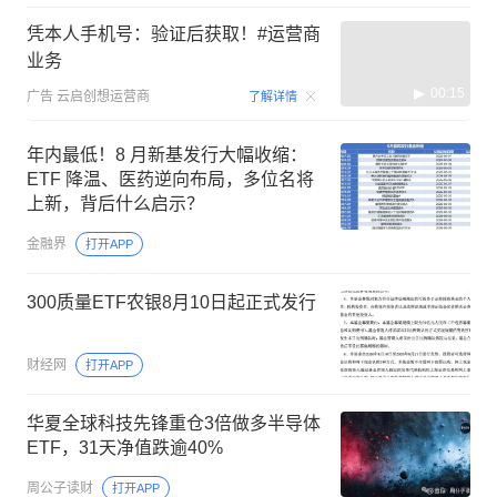
凭本人手机号：验证后获取！#运营商
业务
00:15
广告
云启创想运营商
了解详情
年内最低！8 月新基发行大幅收缩：
ETF 降温、医药逆向布局，多位名将
上新，背后什么启示？
金融界
打开APP
300质量ETF农银8月10日起正式发行
财经网
打开APP
华夏全球科技先锋重仓3倍做多半导体
ETF，31天净值跌逾40%
周公子读财
打开APP