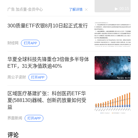
00:15
广告
加点量-会员中心
了解详情
300质量ETF农银8月10日起正式发行
财经网
打开APP
华夏全球科技先锋重仓3倍做多半导体
ETF，31天净值跌逾40%
周公子读财
打开APP
区域医疗基建扩张：科创医药ETF华
夏(588130)器械、创新药放量如何受
益
界面新闻
打开APP
评论