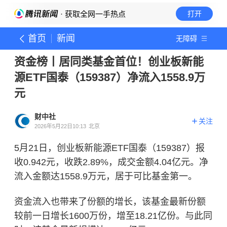
· 获取全网一手热点
打开
首页
新闻
无障碍
资金榜丨居同类基金首位！创业板新能
源ETF国泰（159387）净流入1558.9万
元
财中社
关注
2026年5月22日10:13
北京
5月21日，创业板新能源ETF国泰（159387）报
收0.942元，收跌2.89%，成交金额4.04亿元。净
流入金额达1558.9万元，居于可比基金第一。
资金流入也带来了份额的增长，该基金最新份额
较前一日增长1600万份，增至18.21亿份。与此同