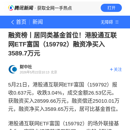
· 获取全网一手热点
打开
首页
新闻
无障碍
融资榜丨居同类基金首位！港股通互联
网ETF富国（159792）融资净买入
3589.7万元
财中社
关注
2026年5月22日10:13
北京
5月21日，港股通互联网ETF富国（159792）报
收0.637元，收跌3.04%，成交金额26.53亿元。
获
融资买入
28599.66万元，融资偿还25010.01万
元，融资净买入3589.65万元，居可比基金首位。
港股通互联网ETF富国（159792）的场外联接基