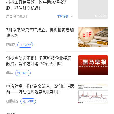
指标工具免费领，约牛助您轻松选
股，抓住财富机遇！
00:29
广告
股界擒龙手
了解详情
7月以来32只ETF成立，机构投资者加
速入场
环球网
打开APP
创投圈动态不断！多家科技企业接连
融资，智平方赴港IPO暂无回应
i黑马
打开APP
中信建投 | 千亿资金流入，双创ETF居
前——流动性周观察8月第1期
研报精选
打开APP