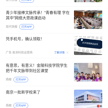
现代快报
打开APP
青少年接棒文脉传承！“青春有理 字在
其中”网络大思政课启动
现代快报
打开APP
凭手机号，确认领取！
00:15
广告
易泽科技运营商
了解详情
有意思，有意义！金陵科技学院学生
把千年文脉带到社区课堂
扬眼
打开APP
南京一批新学校来了
扬眼
打开APP