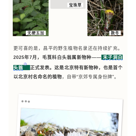
软枣猕猴桃
宝珠草
无梗五加
款冬
更可喜的是，昌平的野生植物名录还在持续扩充。