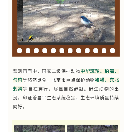
监测画面中，国家二级保护动物
中华斑羚、
豹猫
、
勺鸡
等悠然觅食，北京市重点保护动物
猪獾
、东北
刺猬
等自在穿行，尽显自然野趣。野生动物的出
没，印证着昌平生态系统稳定、生态环境质量持续
向好。