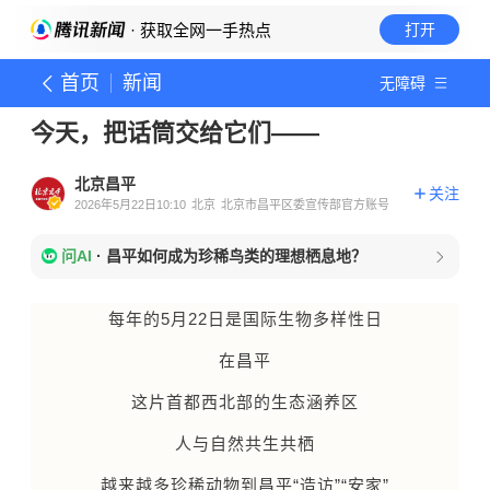
· 获取全网一手热点
打开
首页
新闻
无障碍
今天，把话筒交给它们——
北京昌平
关注
2026年5月22日10:10
北京
北京市昌平区委宣传部官方账号
问AI
·
昌平如何成为珍稀鸟类的理想栖息地？
每年的5月22日是国际生物多样性日
在昌平
这片首都西北部的生态涵养区
人与自然共生共栖
越来越多珍稀动物到昌平“造访”“安家”