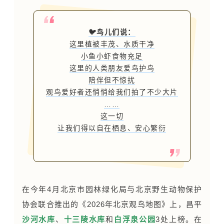
🐦鸟儿们说：
这里植被丰茂、水质干净
小鱼小虾食物充足
这里的人类朋友爱鸟护鸟
陪伴但不惊扰
观鸟爱好者还悄悄给我们拍了不少大片
……
这一切
让我们得以自在栖息、安心繁衍
在今年4月北京市园林绿化局与北京野生动物保护
协会联合推出的《2026年北京观鸟地图》上，昌平
沙河水库
、
十三陵水库
和
白浮泉公园
3处上榜。在