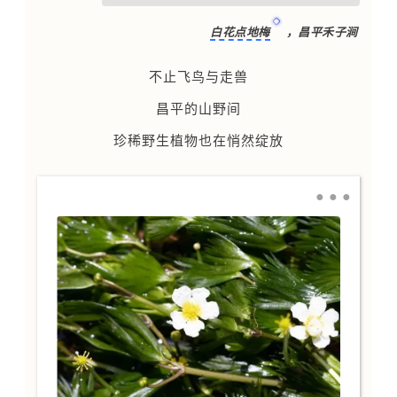
Plants
in
Changp
i
ng
白花点地梅
，昌平禾子涧
不止飞鸟与走兽
昌平的山野间
珍稀野生植物也在悄然绽放