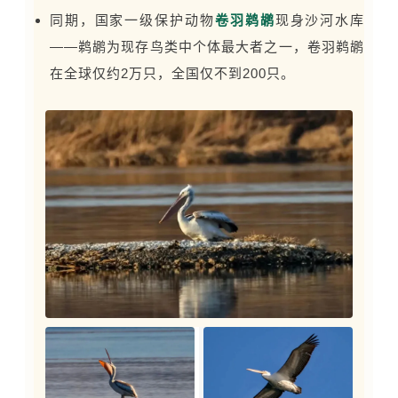
同期，国家一级保护动物
卷羽鹈鹕
现身沙河水库
——鹈鹕为现存鸟类中个体最大者之一，卷羽鹈鹕
在全球仅约2万只，全国仅不到200只。