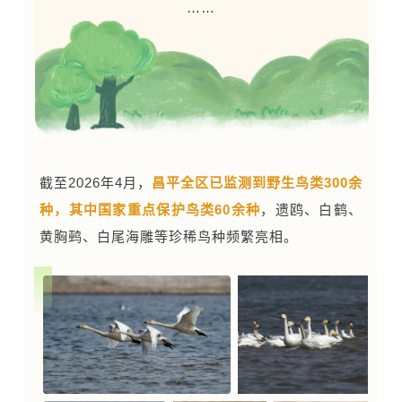
……
截至2026年4月，
昌平全区已监测到野生鸟类300余
种，其中国家重点保护鸟类60余种
，遗鸥、
白鹤
、
黄胸鹀
、
白尾海雕
等珍稀鸟种频繁亮相。