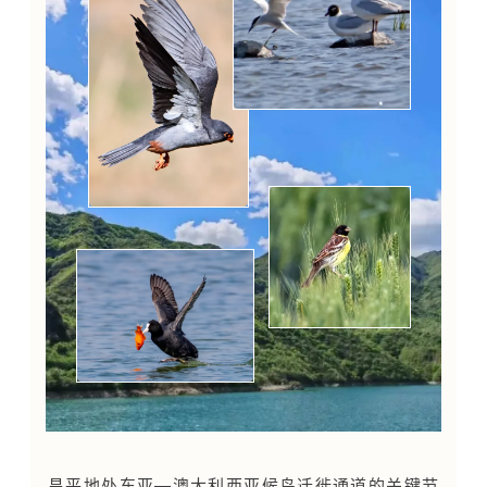
昌平地处东亚—澳大利西亚候鸟迁徙通道的关键节