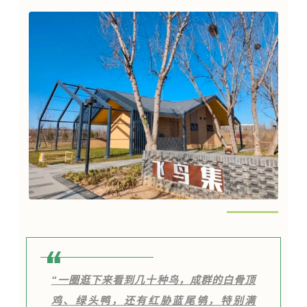
“一圈逛下来看到几十种鸟，成群的白骨顶
鸡、绿头鸭，还有红胁蓝尾鸲，特别满