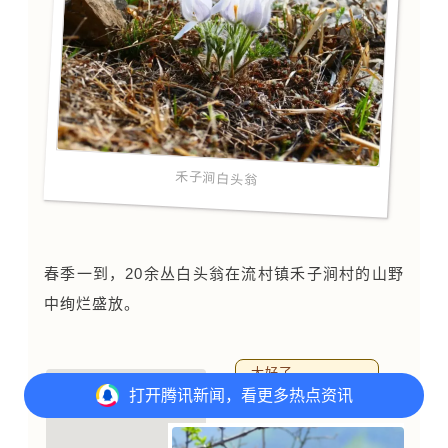
2025年7月，毛茛科白头翁属新物种——
禾子涧白
头翁
正式发表。
这是北京特有新物种，也是首个
以北京村名命名的植物
，自带“京郊专属身份牌”。
●●●
打开
腾讯新闻，看更多热点资讯
禾子涧白头翁