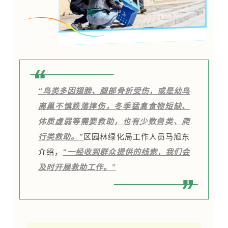
“鸟类多因翅膀、腿部骨折受伤，或是幼鸟
离巢不慎跌落摔伤，冬季猛禽食物短缺、
体质虚弱等需要救助，也有少数兽类、爬
行类救助。”
区园林绿化局工作人员马旭东
介绍，
“
一经收到群众提供的线索，我们会
及时开展救助工作。”