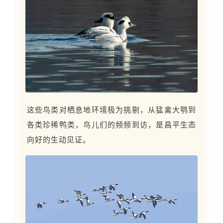
这些鸟类对栖息地环境极为挑剔，从猛禽大鹗到
各类珍稀鸭类，鸟儿们的频频到访，是昌平生态
向好的生动见证。