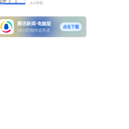
领涨势
-6小时前
腾讯新闻·电脑版
点击下载
24小时陪你追热点