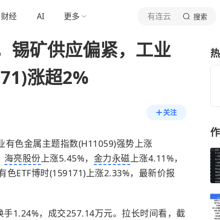
财经
AI
更多
有连云
搜索
，锡矿供应偏紧，工业
热
171)涨超2%
关注
作
工业有色金属主题指数(H11059)强势上涨
，
海亮股份
上涨5.45%，
金力永磁
上涨4.11%，
ETF博时(159171)上涨2.33%，最新价报
1.24%，成交257.14万元。拉长时间看，截