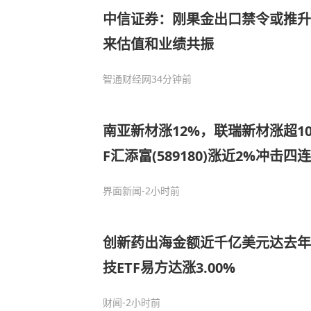
中信证券：刚果金出口禁令或推升
来估值和业绩共振
智通财经网
34分钟前
南亚新材涨12%，联瑞新材涨超1
F汇添富(589180)涨近2%冲击
布局!调整后仍看好科技，缩圈到
界面新闻
-2小时前
创新药出海金额近千亿美元达去年
技ETF易方达涨3.00%
财闻
-2小时前