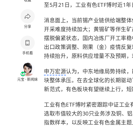
收藏
至5月21日，工业有色ETF博时近1年日
消息面上，当前锡产业链供给端整体
分享
开采难度持续加大；黄锡矿等伴生矿
摆脱偏紧状态，国内冶炼厂开工率稳
出口政策调整、刚果（金）疫情反复
手机看
持续抬升，原料供应增量不及预期，
申万宏源
认为，中东地缘局势持续，
块整体承压。在去全球化的长期驱动
元宝 · 新闻妹
新范式，有色板块有望继续上行，短
工业有色ETF博时紧密跟踪中证工
选取市值较大的30只业务涉及铜、
指数样本，以反映工业有色金属主题