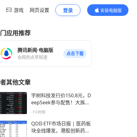
游戏
网页设置
登录
安装电脑版
内容更精彩
门应用推荐
腾讯新闻·电脑版
点击下载
全网热点早知道
者其他文章
宇树科技发行价150.8元，D
eepSeek参与配售！大族激
光涨超4%，机器人ETF汇添
-7小时前
富(159213)涨超1%！机器人
主线“量产节奏+资本化”双催
QDII-ETF市场日报 | 医药板
化落地！
块全线爆发，港股创新药引