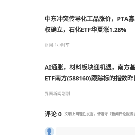
中东冲突传导化工品涨价，PTA
权确立，石化ETF华夏涨1.28%
财闻
-1小时前
AI通胀，材料板块迎机遇，南方
ETF南方(588160)跟踪标的指数昨
界面新闻
刚刚
评论
0
文明上网理性发言，请遵守
《新闻评论服务