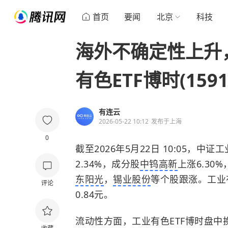
首页
要闻
北京
科技
海外不确定性上升
有色ETF博时(159
有连云
2026-05-22 10:12
发布于
上海
0
截至2026年5月22日 10:05，中证
2.34%，成分股
中钨高新
上涨6.30%
东阳光
，
锡业股份
等个股跟涨。工业有色
评论
0.84元。
流动性方面，工业有色ETF博时盘中换手