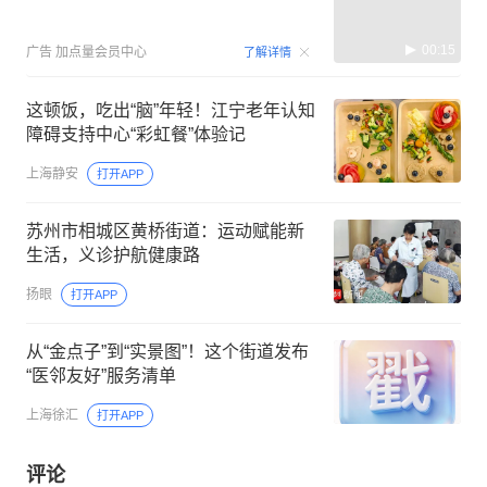
00:15
广告
加点量会员中心
了解详情
这顿饭，吃出“脑”年轻！江宁老年认知
障碍支持中心“彩虹餐”体验记
上海静安
打开APP
苏州市相城区黄桥街道：运动赋能新
生活，义诊护航健康路
扬眼
打开APP
从“金点子”到“实景图”！这个街道发布
“医邻友好”服务清单
上海徐汇
打开APP
评论