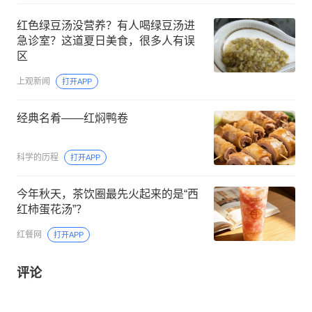
红色绿豆汤没营养？有人喝绿豆汤进
急诊室？这道夏日美食，很多人有误
区
上观新闻
打开APP
经典名肴——红焖鸭卷
科学的历程
打开APP
今年秋天，茶饮圈最先火起来的是“西
红柿蛋花汤”？
红餐网
打开APP
评论