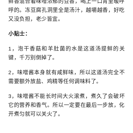
鲜香混合着味噌浓郁的豆香，喝上一口胃里暖呼
呼的。冻豆腐孔洞里全是汤汁，越嚼越香，好吃
又没负担，老少皆宜。
小贴士：
1，泡干香菇和羊肚菌的水是这道汤提鲜的关
键，千万别倒掉了。
2，味噌酱本身就有咸鲜味，所以这道汤完全不
需要额外放盐、鸡精等任何调味料了。
3，味噌酱不能长时间大火滚煮，煮久了会破坏
它的营养和香气。所以一定要在最后一步放，化
开煮匀就可以关火了。