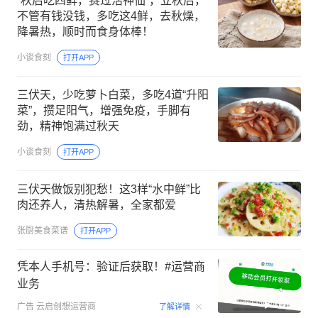
“秋后吃四鲜，赛过活神仙”，立秋后，
不管有钱没钱，多吃这4鲜，去秋燥，
降暑热，顺时而食身体棒！
小谈食刻
打开APP
三伏天，少吃萝卜白菜，多吃4道“升阳
菜”，攒足阳气，增强免疫，手脚有
劲，精神饱满过秋天
小谈食刻
打开APP
三伏天做饭别犯愁！这3样“水中鲜”比
肉还养人，清热解暑，全家都爱
张厨美食菜谱
打开APP
凭本人手机号：验证后获取！#运营商
业务
00:15
广告
云启创想运营商
了解详情