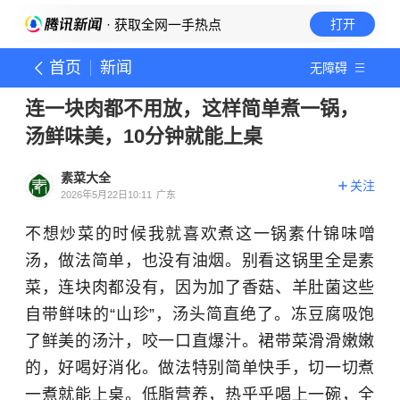
· 获取全网一手热点
打开
首页
新闻
无障碍
连一块肉都不用放，这样简单煮一锅，
汤鲜味美，10分钟就能上桌
素菜大全
关注
2026年5月22日10:11
广东
不想炒菜的时候我就喜欢煮这一锅素什锦味噌
汤，做法简单，也没有油烟。别看这锅里全是素
菜，连块肉都没有，因为加了香菇、羊肚菌这些
自带鲜味的“山珍”，汤头简直绝了。冻豆腐吸饱
了鲜美的汤汁，咬一口直爆汁。裙带菜滑滑嫩嫩
的，好喝好消化。做法特别简单快手，切一切煮
一煮就能上桌。低脂营养，热乎乎喝上一碗，全