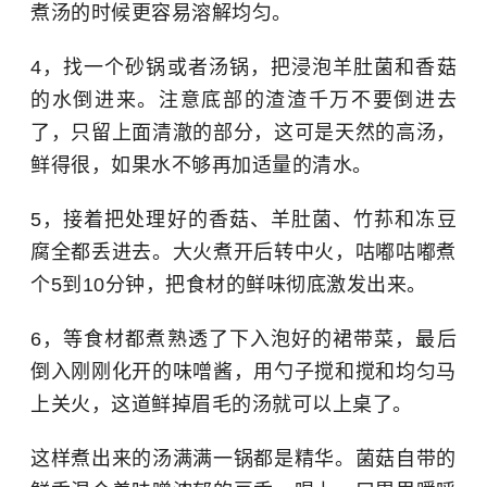
煮汤的时候更容易溶解均匀。
4，找一个砂锅或者汤锅，把浸泡羊肚菌和香菇
的水倒进来。注意底部的渣渣千万不要倒进去
了，只留上面清澈的部分，这可是天然的高汤，
鲜得很，如果水不够再加适量的清水。
5，接着把处理好的香菇、羊肚菌、竹荪和冻豆
腐全都丢进去。大火煮开后转中火，咕嘟咕嘟煮
个5到10分钟，把食材的鲜味彻底激发出来。
6，等食材都煮熟透了下入泡好的裙带菜，最后
倒入刚刚化开的味噌酱，用勺子搅和搅和均匀马
上关火，这道鲜掉眉毛的汤就可以上桌了。
这样煮出来的汤满满一锅都是精华。菌菇自带的