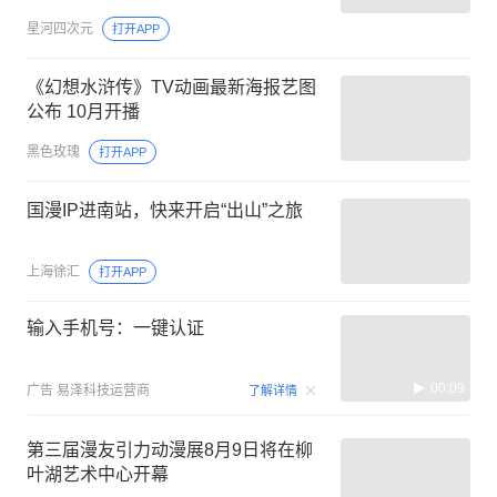
星河四次元
打开APP
《幻想水浒传》TV动画最新海报艺图
公布 10月开播
黑色玫瑰
打开APP
国漫IP进南站，快来开启“出山”之旅
上海徐汇
打开APP
输入手机号：一键认证
00:09
广告
易泽科技运营商
了解详情
第三届漫友引力动漫展8月9日将在柳
叶湖艺术中心开幕