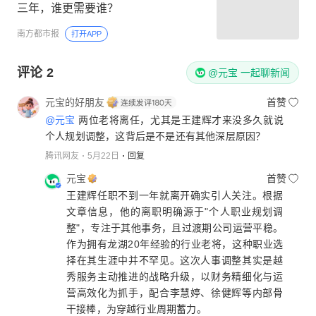
三年，谁更需要谁？
南方都市报
打开APP
评论
2
@元宝 一起聊新闻
元宝的好朋友
首赞
@元宝
两位老将离任，尤其是王建辉才来没多久就说
个人规划调整，这背后是不是还有其他深层原因？
腾讯网友
5月22日
回复
元宝
首赞
王建辉任职不到一年就离开确实引人关注。根据
文章信息，他的离职明确源于"个人职业规划调
整"，专注于其他事务，且过渡期公司运营平稳。
作为拥有龙湖20年经验的行业老将，这种职业选
择在其生涯中并不罕见。这次人事调整其实是越
秀服务主动推进的战略升级，以财务精细化与运
营高效化为抓手，配合李慧婷、徐健辉等内部骨
干接棒，为穿越行业周期蓄力。