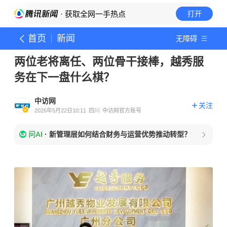
· 获取全网一手热点
打开
首页
新闻
无障碍
两位老将离任、两位骨干接棒，越秀服
务在下一盘什么棋？
中访网
关注
2026年5月22日10:11
四川
中访网官方账号
问AI
·
新管理层如何结合财务与运营优势推动转型？