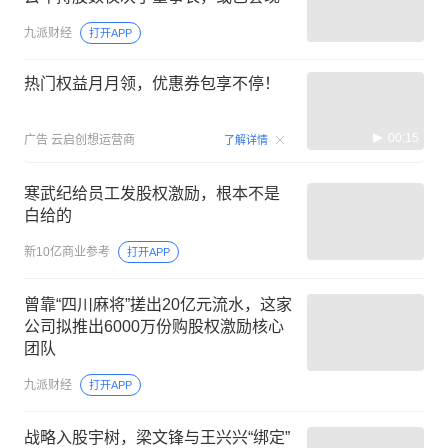
九派财经
打开APP
热门权益月月领，优惠券包享不停！
00:15
广告
云启创想运营商
了解详情
寒武纪给员工发股权激励，根本不是
白给的
新10亿商业参考
打开APP
曾靠“四川麻将”搓出20亿元流水，这家
公司拟推出6000万份购股权激励核心
团队
九派财经
打开APP
战略入股宇树，梁文锋与王兴兴“绑定”