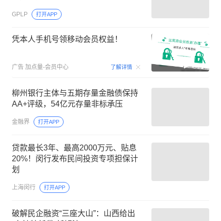
GPLP
打开APP
凭本人手机号领移动会员权益！
00:15
广告
加点量-会员中心
了解详情
柳州银行主体与五期存量金融债保持
AA+评级，54亿元存量非标承压
金融界
打开APP
贷款最长3年、最高2000万元、贴息
20%！闵行发布民间投资专项担保计
划
上海闵行
打开APP
破解民企融资“三座大山”：山西给出