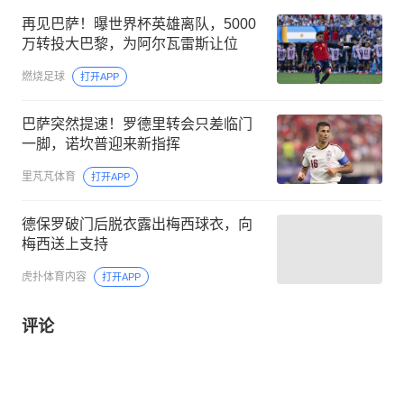
再见巴萨！曝世界杯英雄离队，5000
万转投大巴黎，为阿尔瓦雷斯让位
燃烧足球
打开APP
巴萨突然提速！罗德里转会只差临门
一脚，诺坎普迎来新指挥
里芃芃体育
打开APP
德保罗破门后脱衣露出梅西球衣，向
梅西送上支持
虎扑体育内容
打开APP
评论