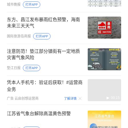
城市晚报
打开APP
东方、昌江发布暴雨红色预警，海南
未来三天天气
国际旅游岛商报
打开APP
注意防范！垫江部分镇街有一定地质
灾害气象风险
垫江日报
打开APP
凭本人手机号：验证后获取！#运营商
业务
00:15
广告
云启创想运营商
了解详情
江苏省气象台解除高温黄色预警