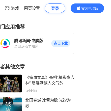
游戏
网页设置
登录
安装电脑版
内容更精彩
门应用推荐
腾讯新闻·电脑版
点击下载
全网热点早知道
者其他文章
《铁血女真》亮相“精彩夜吉
林” 尽展满族人文气韵
-4小时前
北国春城 冰雪为脉 光影为
歌