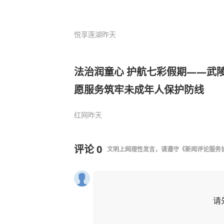
悦享莲湖
昨天
法治润童心 护航七彩假期——武
愿服务筑牢未成年人保护防线
红网
昨天
评论
0
文明上网理性发言，请遵守
《新闻评论服务
请