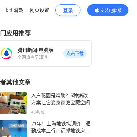
游戏
网页设置
登录
安装电脑版
内容更精彩
门应用推荐
腾讯新闻·电脑版
点击下载
全网热点早知道
者其他文章
入户花园是鸡肋？5种爆改
方案让它变身家庭宝藏空间
4小时前
21年！上海地铁拟调价，通
勤成本上行，远郊地铁房逻