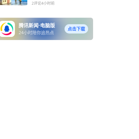
辑迎来重估
2评论
4小时前
腾讯新闻·电脑版
点击下载
24小时陪你追热点