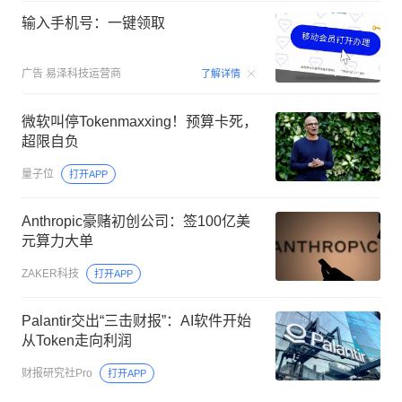
输入手机号：一键领取
00:15
广告
易泽科技运营商
了解详情
微软叫停Tokenmaxxing！预算卡死，
超限自负
量子位
打开APP
Anthropic豪赌初创公司：签100亿美
元算力大单
ZAKER科技
打开APP
Palantir交出“三击财报”：AI软件开始
从Token走向利润
财报研究社Pro
打开APP