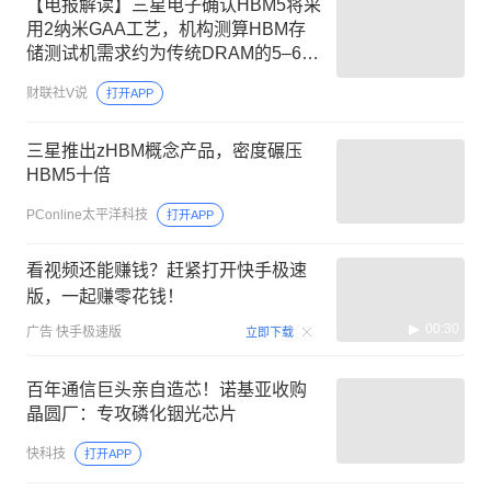
【电报解读】三星电子确认HBM5将采
用2纳米GAA工艺，机构测算HBM存
储测试机需求约为传统DRAM的5–6
倍，这家公司产品已通过国内主要半
财联社V说
打开APP
导体存储器件厂商验证并取得了批量
销售业绩
三星推出zHBM概念产品，密度碾压
HBM5十倍
PConline太平洋科技
打开APP
看视频还能赚钱？赶紧打开快手极速
版，一起赚零花钱！
00:30
广告
快手极速版
立即下载
百年通信巨头亲自造芯！诺基亚收购
晶圆厂：专攻磷化铟光芯片
快科技
打开APP