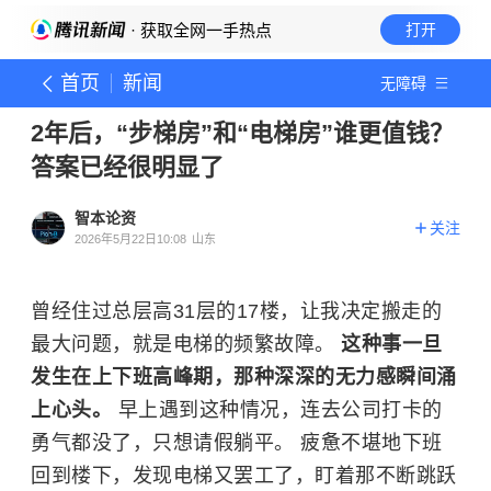
· 获取全网一手热点
打开
首页
新闻
无障碍
2年后，“步梯房”和“电梯房”谁更值钱？
答案已经很明显了
智本论资
关注
2026年5月22日10:08
山东
曾经住过总层高31层的17楼，让我决定搬走的
最大问题，就是电梯的频繁故障。
这种事一旦
发生在上下班高峰期，那种深深的无力感瞬间涌
上心头。
早上遇到这种情况，连去公司打卡的
勇气都没了，只想请假躺平。 疲惫不堪地下班
回到楼下，发现电梯又罢工了，盯着那不断跳跃