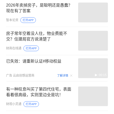
2026年卖掉房子，是聪明还是愚蠢？
现在有了答案
智本论资
打开APP
房子常年空着没人住，物业费能不
交？住建局官方说清楚了
财商在线通
打开APP
已失效：请重新认证#移动权益
00:15
广告
云启创想运营商
了解详情
有一种叹息叫买了第四代住宅，表面
看着很高级，实则里边全是坑！
财视小灵通
打开APP