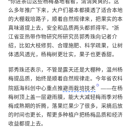
“你进茶山这些杨梅基地看看，清清爽爽的。这
么多年推广下来，大户们基本都摸透了适合本地
的大棚栽培路子，顺着自然规律来，把果实的本
真味道提上去，安全和品质两头都抓得牢。”浙
江省亚热带作物研究所研究员郭秀珠向记者介
绍，比如大枝修剪、合理施肥、科学疏果，让树
体透风透光，杨梅树更壮实，果子也更香甜。
郭秀珠还表示，不管是露天还是大棚种，温州杨
梅提品质，始终是顺着自然规律走。今年省农科
院瓯海科创中心重点推
避雨栽培技术
——在杨
梅树顶上盖一层避雨膜，能大大减轻梅雨季对杨
梅成熟期的折腾，落果烂果少了很多，采摘后放
的时间也更长，帮更多种植户把杨梅品质和经济
收益都提上去。