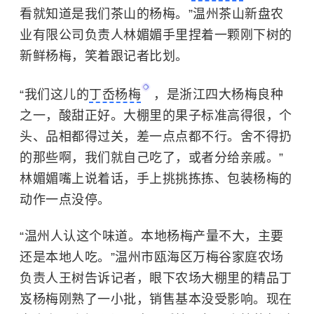
看就知道是我们茶山的杨梅。”温州茶山新盘农
业有限公司负责人林媚媚手里捏着一颗刚下树的
新鲜杨梅，笑着跟记者比划。
“我们这儿的
丁岙杨梅
，是浙江四大杨梅良种
之一，酸甜正好。大棚里的果子标准高得很，个
头、品相都得过关，差一点点都不行。舍不得扔
的那些啊，我们就自己吃了，或者分给亲戚。”
林媚媚嘴上说着话，手上挑挑拣拣、包装杨梅的
动作一点没停。
“温州人认这个味道。本地杨梅产量不大，主要
还是本地人吃。”温州市瓯海区万梅谷家庭农场
负责人王树告诉记者，眼下农场大棚里的精品丁
岌杨梅刚熟了一小批，销售基本没受影响。现在