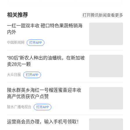
相关推荐
打开腾讯新闻查看更多
一红一甜双丰收 磴口特色果蔬畅销海
内外
中国新闻网
打开APP
“80后”新农人种出的油蟠桃，在新加坡
卖28元一颗
大众日报
打开APP
陵水群英乡海红一号榴莲蜜喜迎丰收
高产优质获农户点赞
陵水广播电视台
打开APP
运营商会员办理，输入手机号领取！