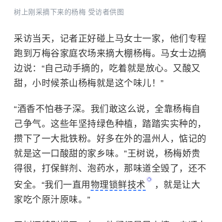
树上刚采摘下来的杨梅 受访者供图
采访当天，记者正好碰上马女士一家，他们专程
跑到万梅谷家庭农场来摘大棚杨梅。马女士边摘
边说：“自己动手摘的，吃着就是放心。又酸又
甜，小时候茶山杨梅就是这个味儿！”
“酒香不怕巷子深。我们敢这么说，全靠杨梅自
己争气。这些年坚持绿色种植，踏踏实实种的，
攒下了一大批铁粉。好多在外的温州人，惦记的
就是这一口酸甜的家乡味。”王树说，杨梅娇贵
得很，打保鲜剂、泡药水，那味道全毁了，还不
安全。
“我们一直用
物理锁鲜技术
，就是让大
家吃个原汁原味。”