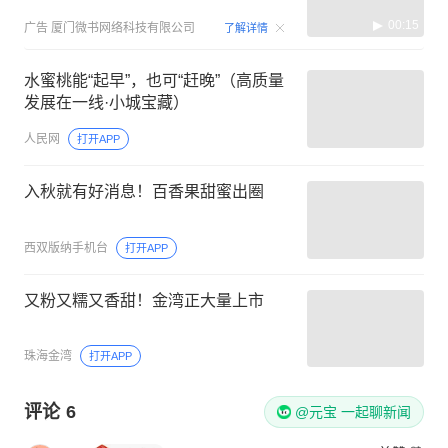
00:15
广告
厦门微书网络科技有限公司
了解详情
水蜜桃能“起早”，也可“赶晚”（高质量
发展在一线·小城宝藏）
人民网
打开APP
入秋就有好消息！百香果甜蜜出圈
西双版纳手机台
打开APP
又粉又糯又香甜！金湾正大量上市
珠海金湾
打开APP
评论
6
@元宝 一起聊新闻