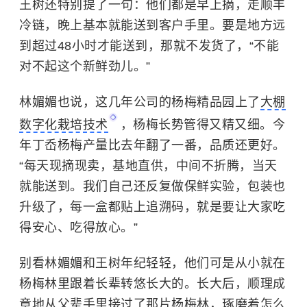
王树还特别提了一句：他们都是早上摘，走顺丰
冷链，晚上基本就能送到客户手里。要是地方远
到超过48小时才能送到，那就不发货了，“不能
对不起这个新鲜劲儿。”
林媚媚也说，这几年公司的杨梅精品园上了
大棚
数字化栽培技术
，杨梅长势管得又精又细。今
年丁岙杨梅产量比去年翻了一番，品质还更好。
“每天现摘现卖，基地直供，中间不折腾，当天
就能送到。我们自己还反复做保鲜实验，包装也
升级了，每一盒都贴上追溯码，就是要让大家吃
得安心、吃得放心。”
别看林媚媚和王树年纪轻轻，他们可是从小就在
杨梅林里跟着长辈转悠长大的。长大后，顺理成
章地从父辈手里接过了那片杨梅林，琢磨着怎么