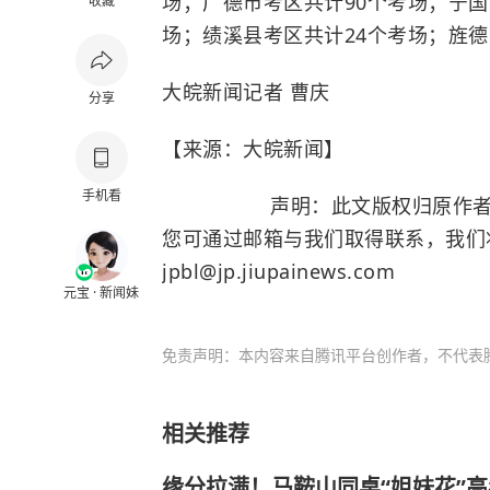
场；广德市考区共计90个考场；宁国
收藏
场；绩溪县考区共计24个考场；旌德
大皖新闻记者 曹庆
分享
【来源：大皖新闻】
手机看
声明：此文版权归原作者所有
您可通过邮箱与我们取得联系，我们
jpbl@jp.jiupainews.com
元宝 · 新闻妹
免责声明：本内容来自腾讯平台创作者，不代表
相关推荐
缘分拉满！马鞍山同桌“姐妹花”高