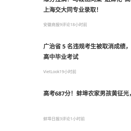
上海交大同专业录取！
安徽商报
9评论
18小时前
广治省 5 名违规考生被取消成绩，获
高中毕业考试
VietLook
19小时前
高考687分！蚌埠农家男孩黄征
蚌埠日报
3评论
1小时前