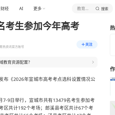
财经
AI
更多
教育热资讯
搜索
9名考生参加今年高考
热
关注
育热资讯官方账号
域教育资源配置？
作
局发布《2026年宣城市高考考点选科设置情况公
月7-9日举行，宣城市共有13479名考生参加考
区共计192个考场；郎溪县考区共计67个考