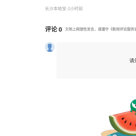
长沙本地宝
-2小时前
评论
0
文明上网理性发言，请遵守
《新闻评论服务
请