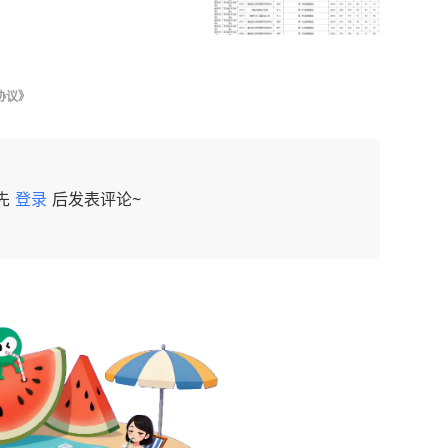
协议》
先
登录
后发表评论~