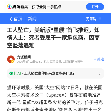
· 获取全网一手热点
打开
首页
新闻
无障碍
工人坠亡，美新版“星舰”首飞推迟，知
情人士：死者受雇于一家承包商，因高
空坠落遇难
九派新闻
关注
2026年5月22日09:59
湖北
武汉晨报九派新闻官方账号
问AI
·
工人坠亡事件的来龙去脉是什么？
据环球时报，美国“太空”网站20日称，就在美国
太空探索技术公司（SpaceX）紧锣密鼓地准备
新一代“星舰”V3超重型火箭的首飞时，位于得克
萨斯州南部博卡奇卡地区的“星舰基地”传出一名