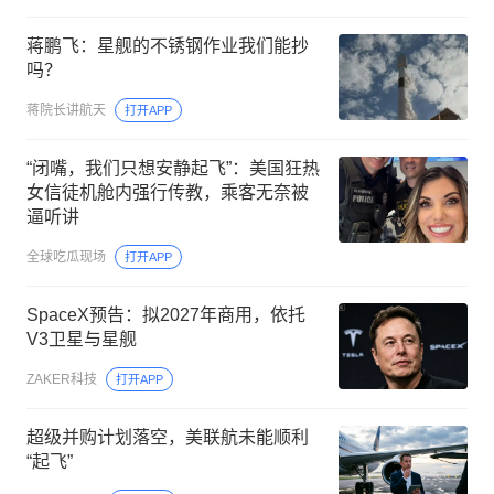
蒋鹏飞：星舰的不锈钢作业我们能抄
吗？
蒋院长讲航天
打开APP
“闭嘴，我们只想安静起飞”：美国狂热
女信徒机舱内强行传教，乘客无奈被
逼听讲
全球吃瓜现场
打开APP
SpaceX预告：拟2027年商用，依托
V3卫星与星舰
ZAKER科技
打开APP
超级并购计划落空，美联航未能顺利
“起飞”