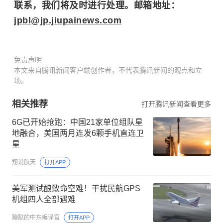
联系，我们将及时进行处理。邮箱地址：
jpbl@jp.jiupainews.com
免责声明
本文来自腾讯新闻客户端创作者，不代表腾讯新闻的观点和立
场。
相关推荐
打开腾讯新闻查看更多
6G已开始抢跑：中国21家单位组队星
地融合，美国两月连发6颗手机直连卫
星
翔说航天
打开APP
美军测试酿致命空难！干扰民航GPS
机组四人全部遇难
蹦跶的中东编译官
打开APP