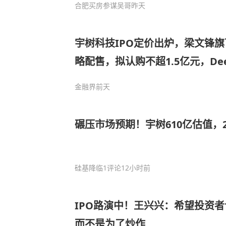
合肥买房参谋吴哥
昨天
宇树科技IPO定价出炉，梁文锋旗下
略配售，拟认购不超1.5亿元，De
构被曝光，梁文锋直接持有DeepS
金融界
前天
值超1550亿元
碾压市场预期！宇树610亿估值，
硅基降临
1评论
12小时前
IPO路演中！王兴兴：希望投资
而不是为了炒作