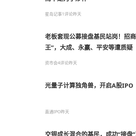
星岛记事
1评论
昨天
老板套现公募接盘基民站岗！招商
王”，大成、永赢、平安等遭质疑
资市会
4评论
昨天
光量子计算独角兽，开启A股IPO
直通IPO
昨天
交银成长混合的基民，成功“接盘