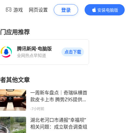
游戏
网页设置
登录
安装电脑版
内容更精彩
门应用推荐
腾讯新闻·电脑版
点击下载
全网热点早知道
者其他文章
一周新车盘点｜奇瑞纵横首
款皮卡上市 腾势Z9S提供超
1100公里续航
-7小时前
湖北老河口市通报“幸福坝”
相关问题：成立联合调查组