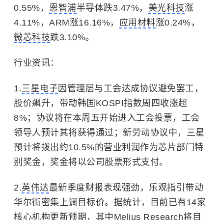
0.55%，
恩智浦
半导体跌3.47%，
美光科技
涨
4.11%，ARM涨16.16%，
应用材料
涨0.24%，
微芯科技
跌3.10%。
行业资讯：
1.
三星电子
因管理层与工会达成协议避免罢工，
股价飙升，带动韩国KOSPI指数周四收涨超
8%；协议将在本周五开始进入工会投票，工会
领导人预计其将获得通过；新劳动协议中，三星
预计将拨出约10.5%的营业利润作为芯片部门特
别奖金，奖金将以公司股票形式支付。
2.
英伟达
最新季度财报表现强劲，乐观指引带动
华尔街密集上调目标价。据统计，目前已有14家
核心机构更新预期，其中Melius Research将目