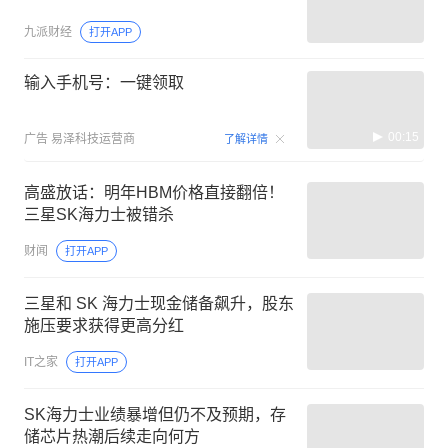
九派财经
打开APP
输入手机号：一键领取
00:15
广告
易泽科技运营商
了解详情
高盛放话：明年HBM价格直接翻倍！
三星SK海力士被错杀
财闻
打开APP
三星和 SK 海力士现金储备飙升，股东
施压要求获得更高分红
IT之家
打开APP
SK海力士业绩暴增但仍不及预期，存
储芯片热潮后续走向何方