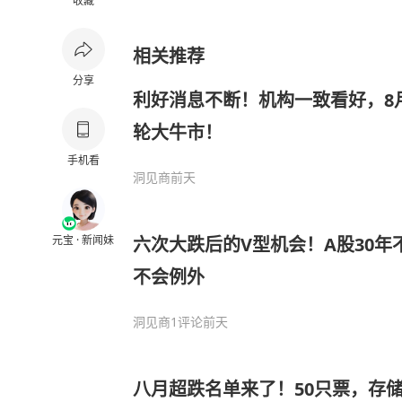
收藏
相关推荐
分享
利好消息不断！机构一致看好，8
轮大牛市！
手机看
洞见商
前天
元宝 · 新闻妹
六次大跌后的V型机会！A股30
不会例外
洞见商
1评论
前天
八月超跌名单来了！50只票，存储