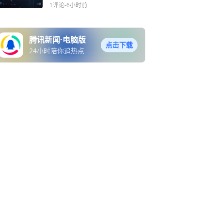
值蒸发1.5万亿元
1评论
-6小时前
腾讯新闻·电脑版
点击下载
24小时陪你追热点