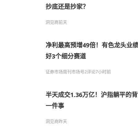
抄底还是抄家？
洞见商
前天
净利最高预增49倍！有色龙头业
好3个细分赛道
证券市场周刊市场号
2评论
7小时前
半天成交1.36万亿！沪指躺平的
一件事
洞见商
昨天