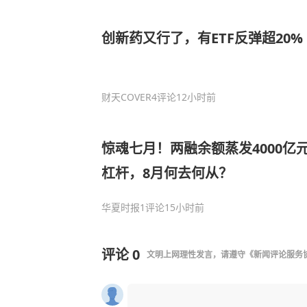
创新药又行了，有ETF反弹超20%
财天COVER
4评论
12小时前
惊魂七月！两融余额蒸发4000亿元
杠杆，8月何去何从？
华夏时报
1评论
15小时前
评论
0
文明上网理性发言，请遵守
《新闻评论服务