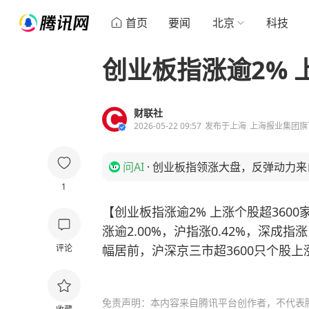
首页
要闻
北京
科技
创业板指涨逾2% 
财联社
2026-05-22 09:57
发布于
上海
上海报业集团旗
问AI
·
创业板指领涨大盘，反弹动力来
1
【创业板指涨逾2% 上涨个股超360
涨逾2.00%，沪指涨0.42%，深成指
评论
幅居前，沪深京三市超3600只个股上
免责声明：本内容来自腾讯平台创作者，不代表