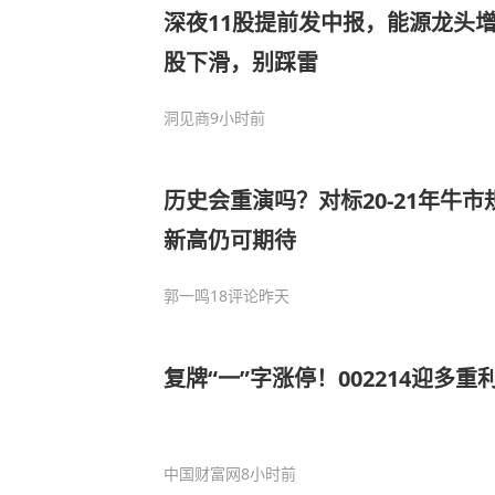
深夜11股提前发中报，能源龙头增5
股下滑，别踩雷
洞见商
9小时前
历史会重演吗？对标20-21年牛
新高仍可期待
郭一鸣
18评论
昨天
复牌“一”字涨停！002214迎多重
中国财富网
8小时前