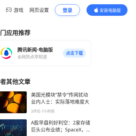
游戏
网页设置
登录
安装电脑版
内容更精彩
门应用推荐
腾讯新闻·电脑版
点击下载
全网热点早知道
者其他文章
美国光模块“禁令”传闻扰动
业内人士：实际落地难度大
3评论
-7小时前
A股早盘利好利空：2家存储
巨头公布业绩；SpaceX，市