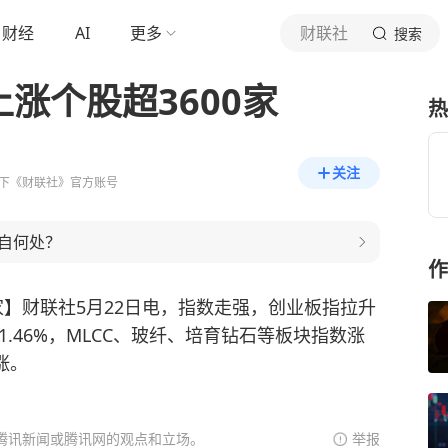
财经
AI
更多
财联社
搜索
上涨个股超3600家
热
关注
下《财联社》官方账号
自何处？
作
0家】财联社5月22日电，指数走强，创业板指拉升
涨1.46%，MLCC、玻纤、培育钻石等板块指数涨
涨。
腾讯新闻或腾讯网的观点和立场。
举报