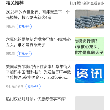
相关推荐
打开腾讯新闻查看更多
2026年的六氟化钨，可能就是下一个
光模块，核心龙头就这4家​​
洞见商
打开APP
六氟化钨要复制光模块行情？4家核心
龙头，谁才是真命天子
洞见商
打开APP
美国政界“围堵”挡不住资本！华尔街大
举加码中国“硬科技”：光通信ETF半数
仓位押注5家中国企业，250亿美元明
星ETF重仓长鑫科技
每日经济新闻
打开APP
热门权益月月领，优惠券包享不停！