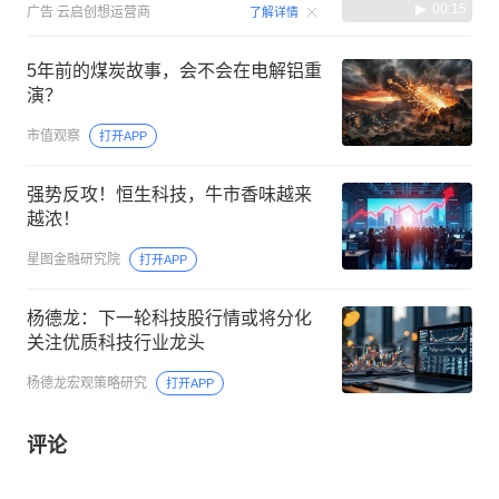
00:15
广告
云启创想运营商
了解详情
5年前的煤炭故事，会不会在电解铝重
演？
市值观察
打开APP
强势反攻！恒生科技，牛市香味越来
越浓！
星图金融研究院
打开APP
杨德龙：下一轮科技股行情或将分化
关注优质科技行业龙头
杨德龙宏观策略研究
打开APP
评论