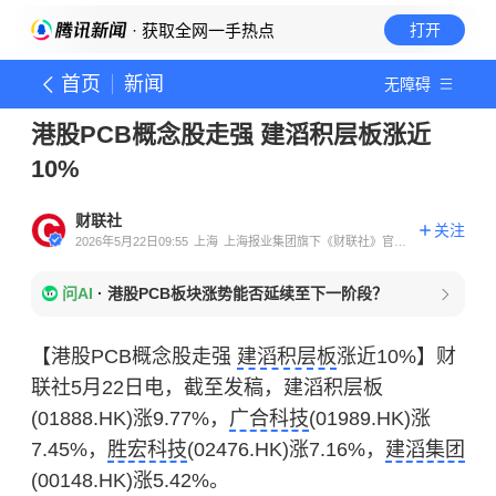
· 获取全网一手热点
打开
首页
新闻
无障碍
港股PCB概念股走强 建滔积层板涨近
10%
财联社
关注
2026年5月22日09:55
上海
上海报业集团旗下《财联社》官方
账号
问AI
·
港股PCB板块涨势能否延续至下一阶段？
【港股PCB概念股走强
建滔积层板
涨近10%】财
联社5月22日电，截至发稿，建滔积层板
(01888.HK)涨9.77%，
广合科技
(01989.HK)涨
7.45%，
胜宏科技
(02476.HK)涨7.16%，
建滔集团
(00148.HK)涨5.42%。