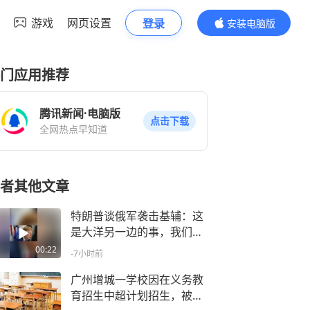
游戏
网页设置
登录
安装电脑版
内容更精彩
门应用推荐
腾讯新闻·电脑版
点击下载
全网热点早知道
者其他文章
特朗普谈俄军袭击基辅：这
是大洋另一边的事，我们没
掺和
00:22
-7小时前
广州增城一学校因在义务教
育招生中超计划招生，被罚