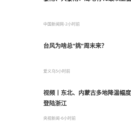
中国新闻网
-2小时前
台风为啥总“挑”周末来？
爱义乌
5小时前
视频丨东北、内蒙古多地降温幅度大
登陆浙江
央视新闻
-6小时前