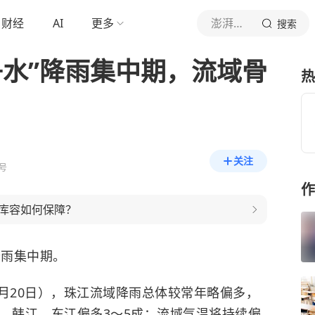
财经
AI
更多
澎湃新闻
搜索
舟水”降雨集中期，流域骨
热
关注
号
作
库容如何保障？
降雨集中期。
至6月20日），珠江流域降雨总体较常年略偏多，
江、韩江、东江偏多3～5成；流域气温将持续偏