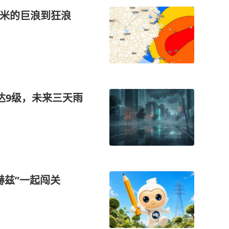
5米的巨浪到狂浪
达9级，未来三天雨
赫兹”一起闯关