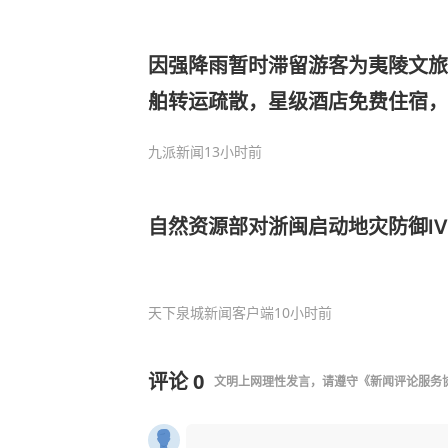
因强降雨暂时滞留游客为夷陵文旅
舶转运疏散，星级酒店免费住宿，
九派新闻
13小时前
自然资源部对浙闽启动地灾防御Ⅳ
天下泉城新闻客户端
10小时前
评论
0
文明上网理性发言，请遵守
《新闻评论服务