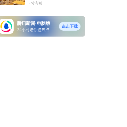
没891万余元
-7小时前
腾讯新闻·电脑版
点击下载
24小时陪你追热点