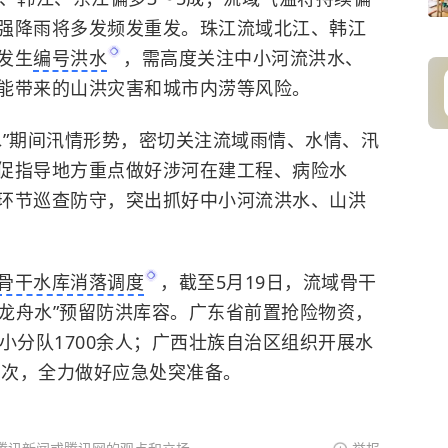
强降雨将多发频发重发。珠江流域北江、韩江
发生
编号洪水
，需高度关注中小河流洪水、
能带来的山洪灾害和城市内涝等风险。
水”期间汛情形势，密切关注流域雨情、水情、汛
促指导地方重点做好涉河在建工程、病险水
环节巡查防守，突出抓好中小河流洪水、山洪
骨干水库消落调度
，截至5月19日，流域骨干
“龙舟水”预留防洪库容。广东省前置抢险物资，
小分队1700余人；广西壮族自治区组织开展水
场次，全力做好应急处突准备。