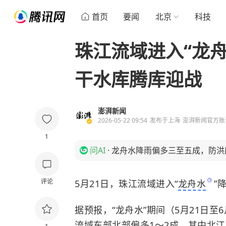
首页
要闻
北京
科技
珠江流域进入“龙
干水库腾库迎战
澎湃新闻
2026-05-22 09:54
发布于
上海
澎湃新闻官方账
1
问AI
·
龙舟水降雨偏多三至五成，防洪
评论
5月21日，珠江流域进入“
龙舟水
”
据预报，“龙舟水”期间（5月21日
流域东部北部偏多1～2成，其中北