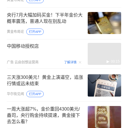
央行7月大幅加码买金！下半年金价大
概率震荡，普通人现在别乱动
黄金布局论
打开APP
中国移动授权店
00:15
广告
云启创想运营商
了解详情
三天涨300美元！黄金上演逼空，追涨
行情或远未结束
华尔街见闻
打开APP
一周大涨超7%，金价重回4300美元/
盎司，央行购金持续提速，黄金接下
去怎么看？