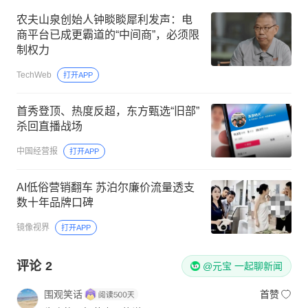
农夫山泉创始人钟睒睒犀利发声：电
商平台已成更霸道的“中间商”，必须限
制权力
TechWeb
打开APP
首秀登顶、热度反超，东方甄选“旧部”
杀回直播战场
中国经营报
打开APP
AI低俗营销翻车 苏泊尔廉价流量透支
数十年品牌口碑
镜像视界
打开APP
评论
2
@元宝 一起聊新闻
围观笑话
首赞