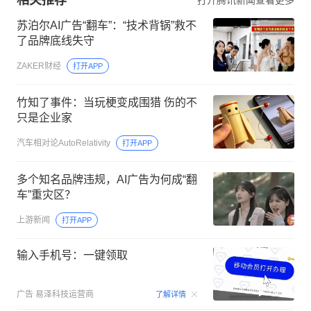
苏泊尔AI广告“翻车”：“技术背锅”救不
了品牌底线失守
ZAKER财经
打开APP
竹知了事件：当玩梗变成围猎 伤的不
只是企业家
汽车相对论AutoRelativity
打开APP
多个知名品牌违规，AI广告为何成“翻
车”重灾区？
上游新闻
打开APP
输入手机号：一键领取
00:15
广告
易泽科技运营商
了解详情