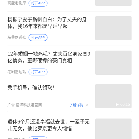
高能老剧库
打开APP
杨振宁妻子翁帆自白：为了丈夫的身
体，我16年来都是早睡早起
精典剧透社
打开APP
12年婚姻一地鸡毛？丈夫百亿身家变9
亿债务，董卿硬撑的豪门真相
老剧雷达站
打开APP
凭手机号，确认领取！
00:15
广告
易泽科技运营商
了解详情
退休6个月还没享福就去世，一辈子无
儿无女，他比罗京更令人惋惜