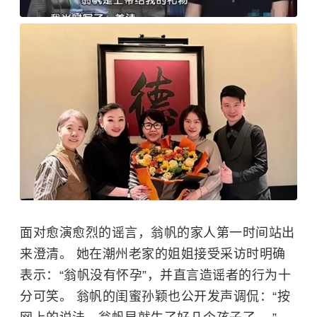
面对愈演愈烈的谣言，翁帆的家人第一时间站出
来澄清。 她在潮州老家的姐姐接受采访时明确
表示：“翁帆没有怀孕”，并直言造谣者的行为十
分可笑。 翁帆的闺蜜孙颖也公开发声调侃：“按