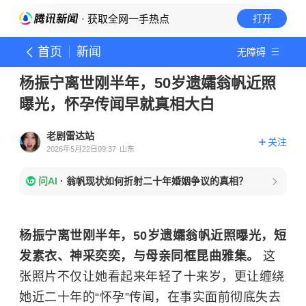
· 获取全网一手热点
打开
首页
新闻
无障碍
杨振宁离世刚半年，50岁遗孀翁帆近照
曝光，怀孕传闻早就真相大白
老剧雷达站
关注
2026年5月22日09:37
山东
问AI
·
翁帆现状如何折射二十年婚姻争议的真相？
杨振宁离世刚半年，50岁遗孀翁帆近照曝光，短
发素衣、神采奕奕，与母亲同框昆曲雅集。
这
张照片不仅让她看起来年轻了十来岁，更让缠绕
她近二十年的“怀孕”传闻，在事实面前彻底失去