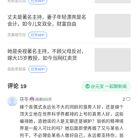
老剧雷达站
打开APP
丈夫是著名主持，妻子年轻漂亮是名
会计，如今儿女双全，财富自由
荧幕细节控
打开APP
她是央视著名主持，不顾父母反对，
嫁大15岁教授，如今当网红卖货
高能老剧库
打开APP
评论
19
@元宝 一起聊新闻
茯苓
2
嫁个丧偶式永远长不大的同龄的臭男人好，还是嫁个
顶天立地在世界科学界都排的上号的真男人好，这些
编排她，造她谣的人是无聊还是嫉妒？翁帆的精神境
界是一般人可比的吗？她后面即使再婚了又与某些人
何干，不必理会某些人做好自己，永远都支持你，翁