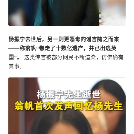
杨振宁去世后，另一则更恶毒的谣言随之而来
——称翁帆“卷走了十数亿遗产，并已出逃英
国”。
这类传言被部分网民不断渲染，仿佛确有
其事。