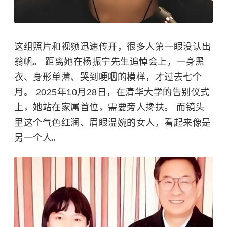
这组照片和视频迅速传开，很多人第一眼没认出
翁帆
。 距离她在
杨振宁
先生追悼会上，一身黑
衣、身形单薄、哭到哽咽的模样，才过去七个
月。 2025年10月28日，在
清华大学
的告别仪式
上，她站在家属首位，需要旁人搀扶。 而镜头
里这个气色红润、眉眼温婉的女人，看起来像是
另一个人。