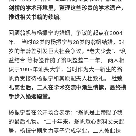
剑桥的学术环境里，整理这些珍贵的学术遗产，
推进相关书籍的续编。
回顾翁帆与杨振宁的婚姻，争议的起点在2004
年。 当时82岁的杨振宁与28岁的翁帆结婚，54
岁的年龄差引发巨大社会争议，“老夫少妻”、“利
益结合”等标签伴随了翁帆整整二十年。 两人相
识于1995年
汕头大学
，当时作为大一新生的翁
帆负责接待杨振宁和其原配夫人杜致礼。
杜致
礼离世后，二人在学术交流中渐生情愫，最终携
手步入婚姻殿堂。
杨振宁曾在公开场合表示：“翁帆是上帝赐予我
的最后礼物。 ”二十年来，翁帆悉心照料丈夫起
居，杨振宁则助力妻子完成学业，二人彼此扶