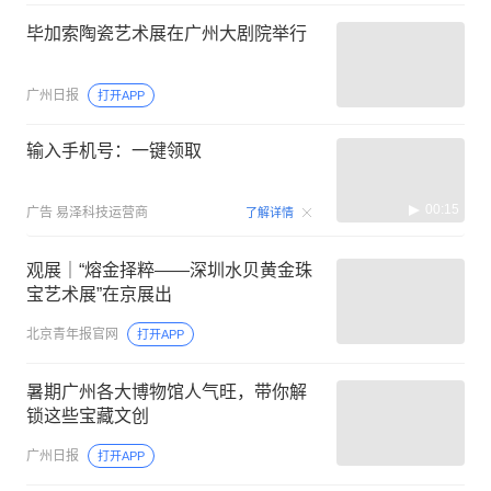
毕加索陶瓷艺术展在广州大剧院举行
广州日报
打开APP
输入手机号：一键领取
00:15
广告
易泽科技运营商
了解详情
观展｜“熔金择粹——深圳水贝黄金珠
宝艺术展”在京展出
北京青年报官网
打开APP
暑期广州各大博物馆人气旺，带你解
锁这些宝藏文创
广州日报
打开APP