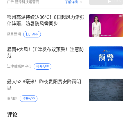
00:09
广告
易泽科技运营商
了解详情
鄂州高温持续达36℃！8日起风力渐强
伴阵雨，防暑防风需同步
极目新闻
打开APP
暴雨+大风！江津发布双预警！注意防
范
江津融媒体中心
打开APP
最大52.8毫米！昨夜贵阳贵安降雨明
显
贵阳网
打开APP
评论