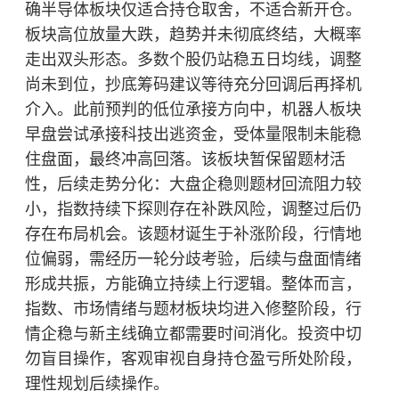
确半导体板块仅适合持仓取舍，不适合新开仓。
板块高位放量大跌，趋势并未彻底终结，大概率
走出双头形态。多数个股仍站稳五日均线，调整
尚未到位，抄底筹码建议等待充分回调后再择机
介入。此前预判的低位承接方向中，机器人板块
早盘尝试承接科技出逃资金，受体量限制未能稳
住盘面，最终冲高回落。该板块暂保留题材活
性，后续走势分化：大盘企稳则题材回流阻力较
小，指数持续下探则存在补跌风险，调整过后仍
存在布局机会。该题材诞生于补涨阶段，行情地
位偏弱，需经历一轮分歧考验，后续与盘面情绪
形成共振，方能确立持续上行逻辑。整体而言，
指数、市场情绪与题材板块均进入修整阶段，行
情企稳与新主线确立都需要时间消化。投资中切
勿盲目操作，客观审视自身持仓盈亏所处阶段，
理性规划后续操作。