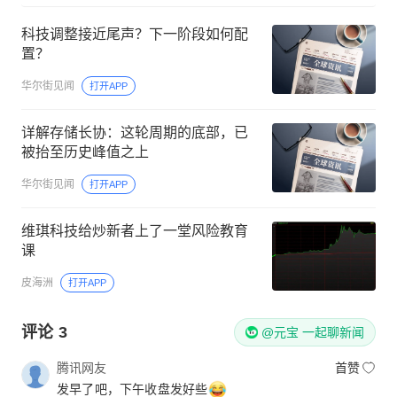
科技调整接近尾声？下一阶段如何配
置？
华尔街见闻
打开APP
详解存储长协：这轮周期的底部，已
被抬至历史峰值之上
华尔街见闻
打开APP
维琪科技给炒新者上了一堂风险教育
课
皮海洲
打开APP
评论
3
@元宝 一起聊新闻
腾讯网友
首赞
发早了吧，下午收盘发好些