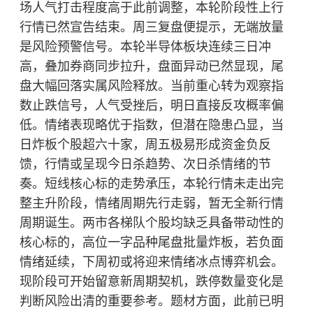
场人气打击程度高于此前调整，本轮阶段性上行
行情已然宣告结束。周三复盘便提示，无端放量
是风险预警信号。本轮半导体板块连续三日冲
高，叠加券商同步拉升，盘面异动已然显现，尾
盘大幅回落实属风险释放。当前重心转为观察指
数止跌信号，人气受挫后，明日直接反攻概率偏
低。情绪表现略优于指数，但潜在隐患凸显，当
日炸板个股超六十家，周五极易形成资金负反
馈，行情或呈现今日杀趋势、次日杀情绪的节
奏。短线核心标的走势承压，本轮行情未走出完
整主升阶段，情绪周期先行走弱，暂无全新行情
周期诞生。两市各梯队个股均缺乏具备带动性的
核心标的，高位一字品种尾盘批量炸板，若负面
情绪延续，下周初或将迎来情绪冰点博弈机会。
现阶段可开始留意新周期契机，跌停数量变化是
判断风险出清的重要参考。题材方面，此前已明