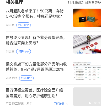
相关推荐
打开腾讯新闻查看更多
八月超跌名单来了！50只票，存储
CPO设备全都有，抄底还是抄家？
洞见商
打开APP
信号逐步显现！有色蓄势调整完毕，
能否迎来向上突破？
洞见商
打开APP
梁文锋旗下幻方量化部分产品年内收
益转负，9只产品7月跌幅超过20%
九派财经
打开APP
百万保额全覆盖，医疗险全面升级！
国寿魔方，用心守护健康生活！
00:06
广告
鼎立健康小助手
了解详情