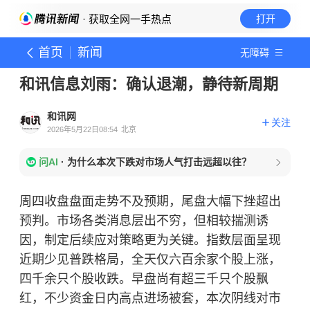
· 获取全网一手热点
打开
首页
新闻
无障碍
和讯信息刘雨：确认退潮，静待新周期
和讯网
关注
2026年5月22日08:54
北京
问AI
·
为什么本次下跌对市场人气打击远超以往？
周四收盘盘面走势不及预期，尾盘大幅下挫超出
预判。市场各类消息层出不穷，但相较揣测诱
因，制定后续应对策略更为关键。指数层面呈现
近期少见普跌格局，全天仅六百余家个股上涨，
四千余只个股收跌。早盘尚有超三千只个股飘
红，不少资金日内高点进场被套，本次阴线对市