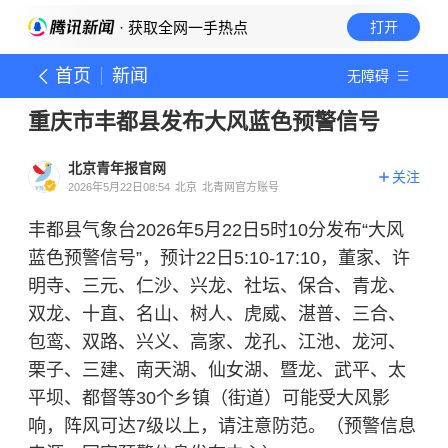
· 获取全网一手热点
打开
首页
新闻
无障碍
重庆市丰都县发布大风蓝色预警信号
北京青年报官网
关注
2026年5月22日08:54
北京
北青网官方账号
丰都县气象台2026年5月22日5时10分发布“大风
蓝色预警信号”，预计22日5:10-17:10，董家、许
明寺、三元、仁沙、兴龙、社坛、保合、青龙、
双龙、十直、名山、树人、虎威、湛普、三合、
包鸾、双路、兴义、高家、龙孔、江池、龙河、
栗子、三建、南天湖、仙女湖、暨龙、武平、太
平坝、都督等30个乡镇（街道）可能受大风影
响，阵风可达7级以上，请注意防范。（预警信息