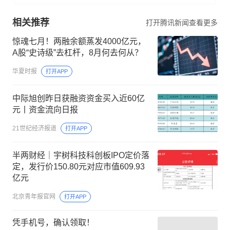
相关推荐
打开腾讯新闻查看更多
惊魂七月！两融余额蒸发4000亿元，
A股“史诗级”去杠杆，8月何去何从？
华夏时报
打开APP
中际旭创昨日获融资资金买入近60亿
元丨资金流向日报
21世纪经济报道
打开APP
半两财经｜宇树科技科创板IPO定价落
定，发行价150.80元对应市值609.93
亿元
北京青年报官网
打开APP
凭手机号，确认领取！