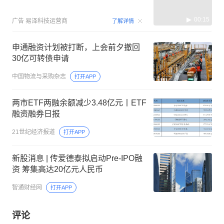
00:15
广告
易泽科技运营商
了解详情
申通融资计划被打断，上会前夕撤回
30亿可转债申请
中国物流与采购杂志
打开APP
两市ETF两融余额减少3.48亿元丨ETF
融资融券日报
21世纪经济报道
打开APP
新股消息 | 传爱德泰拟启动Pre-IPO融
资 筹集高达20亿元人民币
智通财经网
打开APP
评论