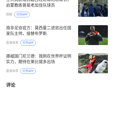
启蒙教练曾是老加佳队球员
扬眼
打开APP
南非足协官方：莫西曼二进宫出任国
家队主帅，接替布罗斯
雷速体育
打开APP
挪威国门尼兰德：我刚在世界杯证明
实力，期待在莱比锡多出场
雷速体育
打开APP
评论