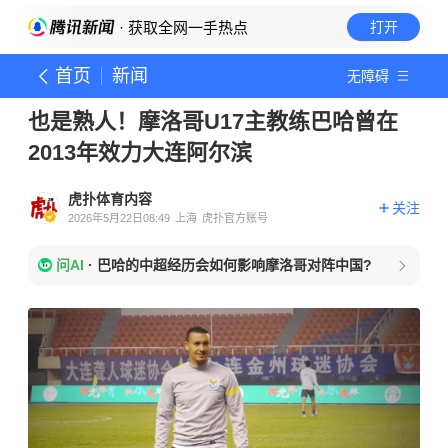
· 获取全网一手热点
打开
首页
新闻
无障碍
也是熟人！摩洛哥U17主教练巴哈曾在
2013年效力大连阿尔滨
虎扑体育内容
关注
2026年5月22日08:49
上海
虎扑官方账号
问AI
·
巴哈的中超经历会如何影响摩洛哥对阵中国?