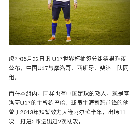
虎扑05月22日讯 U17世界杯抽签分组结果昨夜
公布，中国U17与摩洛哥、西班牙、斐济三队同
组。
而在本组内，同样也有中国足球的熟人，就是摩
洛哥U17的主教练巴哈，球员生涯司职前锋的他
曾于2013年短暂效力大连阿尔滨半年，出场11
次，打进2球送出过2次助攻。