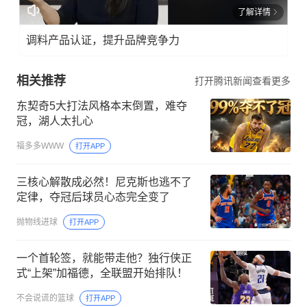
了解详情
调料产品认证，提升品牌竞争力
相关推荐
打开腾讯新闻查看更多
东契奇5大打法风格本末倒置，难夺
冠，湖人太扎心
福多多WWW
打开APP
三核心解散成必然！尼克斯也逃不了
定律，夺冠后球员心态完全变了
抛物线进球
打开APP
一个首轮签，就能带走他？独行侠正
式“上架”加福德，全联盟开始排队！
不会说谎的篮球
打开APP