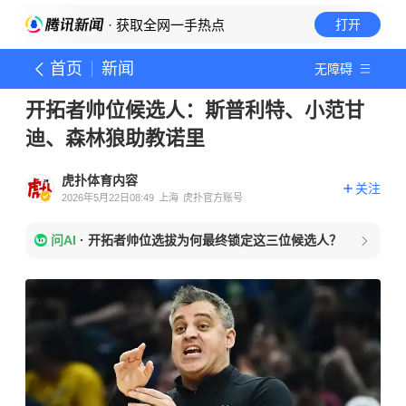
· 获取全网一手热点
打开
首页
新闻
无障碍
开拓者帅位候选人：斯普利特、小范甘
迪、森林狼助教诺里
虎扑体育内容
关注
2026年5月22日08:49
上海
虎扑官方账号
问AI
·
开拓者帅位选拔为何最终锁定这三位候选人？