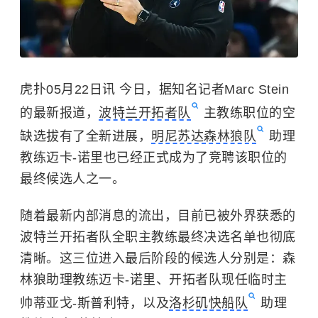
虎扑05月22日讯 今日，据知名记者Marc Stein
的最新报道，
波特兰开拓者队
主教练职位的空
缺选拔有了全新进展，
明尼苏达森林狼队
助理
教练迈卡-诺里也已经正式成为了竞聘该职位的
最终候选人之一。
随着最新内部消息的流出，目前已被外界获悉的
波特兰开拓者队全职主教练最终决选名单也彻底
清晰。这三位进入最后阶段的候选人分别是：森
林狼助理教练迈卡-诺里、开拓者队现任临时主
帅蒂亚戈-斯普利特，以及
洛杉矶快船队
助理