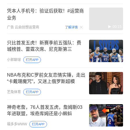
凭本人手机号：验证后获取！#运营商
业务
00:15
广告
云启创想运营商
了解详情
只比首发五虎！新赛季前五强队：费
城榜首、雷霆次席、尼克斯第三
小郭聊球
打开APP
NBA布克和C罗前女友恋情实锤，走出
“卡戴珊魔咒”，又迷上俄罗斯超模
艺兔体育
打开APP
神奇老詹，76人首发五虎，詹姆斯03
年进联盟，埃奇库姆还是小蝌蚪
福多多WWW
打开APP