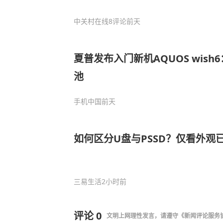
中关村在线
8评论
前天
夏普发布入门新机AQUOS wish6
池
手机中国
前天
如何区分U盘与PSSD？仅看外观
三易生活
2小时前
评论
0
文明上网理性发言，请遵守
《新闻评论服务