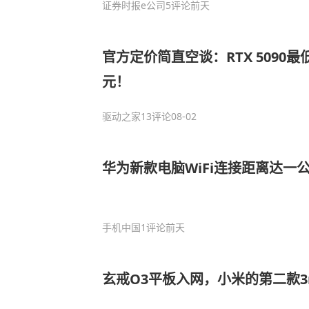
证券时报e公司
5评论
前天
官方定价简直空谈：RTX 5090最低
元！
驱动之家
13评论
08-02
华为新款电脑WiFi连接距离达一公
手机中国
1评论
前天
玄戒O3平板入网，小米的第二款3