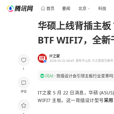
首页
要闻
北京
科技
华硕上线背插主板 TU
BTF WIFI7，
IT之家
2026-05-22 08:45
发布于
山东
IT之家官方账号
1
问AI
·
背插设计会引领主板行业变革吗
评论
IT之家 5 月 22 日消息，华硕 (ASUS
WIFI7 主板。这一背插设计型号
采用