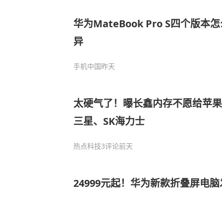
华为MateBook Pro S四个版
异
手机中国
昨天
太硬气了！曝长鑫内存不愿给苹果
三星、SK海力士
热点科技
3评论
前天
24999元起！华为新款折叠屏电脑