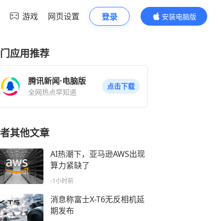
游戏
网页设置
登录
安装电脑版
内容更精彩
门应用推荐
腾讯新闻·电脑版
点击下载
全网热点早知道
者其他文章
AI热潮下，亚马逊AWS出现
算力紧缺了
-1小时前
消息称富士X-T6无反相机延
期发布