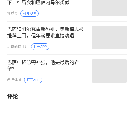
下，结局会和巴萨内马尔类似
懂球帝
打开APP
巴萨追阿尔瓦雷斯碰壁，奥斯梅恩被
推荐上门，但年薪要求直接劝退
足球新闻工厂
打开APP
巴萨中锋急需补强，他是最后的希
望？
西哇体育
打开APP
评论