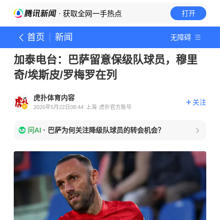
· 获取全网一手热点
打开
首页
新闻
无障碍
加泰电台：巴萨留意保级队球员，穆里
奇/埃斯皮/罗梅罗在列
虎扑体育内容
关注
2026年5月22日08:44
上海
虎扑官方账号
问AI
·
巴萨为何关注降级队球员的转会机会？