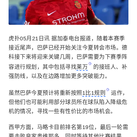
虎扑05月21日讯 据加泰电台报道，随着本赛季
接近尾声，巴萨已经开始关注今夏转会市场。德
科接下来将迎来关键几周，巴萨需要为下赛季阵
容进行规划，其中包括寻找
莱万
的接班人、补
强防线，以及在边路增加更多突破能力。
虽然巴萨今夏预计将重新按照
1比1规则
运作，
但他们也可能利用部分球员所在球队陷入降级危
机的情况，寻找一些有性价比的市场机会。
西甲方面，马略卡目前排名第19位，最后一轮需
要击败皇家奥维耶多，同时等待其他比赛结果，