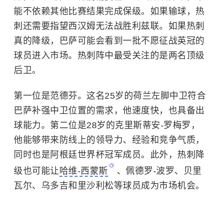
能不依赖其他比赛结果完成保级。如果输球，热
刺还需要指望西汉姆无法战胜利兹联。如果热刺
真的降级，巴萨可能会看到一批不愿征战英冠的
球员进入市场。热刺阵中最受关注的是两名顶级
后卫。
第一位是范德芬。这名25岁的荷兰左脚中卫符合
巴萨补强中卫位置的需求，他速度快，也具备出
球能力。第二位是28岁的克里斯蒂安-罗梅罗，
他能够带来防线上的领导力、经验和竞争气质，
同时也是阿根廷世界杯冠军成员。此外，热刺降
级也可能让
哈维-西蒙斯
、佩德罗-波罗、贝里
瓦尔、乌多吉和里沙利松等球员成为市场机会。