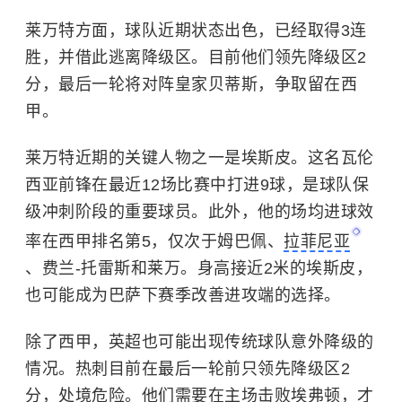
莱万特方面，球队近期状态出色，已经取得3连
胜，并借此逃离降级区。目前他们领先降级区2
分，最后一轮将对阵皇家贝蒂斯，争取留在西
甲。
莱万特近期的关键人物之一是埃斯皮。这名瓦伦
西亚前锋在最近12场比赛中打进9球，是球队保
级冲刺阶段的重要球员。此外，他的场均进球效
率在西甲排名第5，仅次于姆巴佩、
拉菲尼亚
、费兰-托雷斯和莱万。身高接近2米的埃斯皮，
也可能成为巴萨下赛季改善进攻端的选择。
除了西甲，英超也可能出现传统球队意外降级的
情况。热刺目前在最后一轮前只领先降级区2
分，处境危险。他们需要在主场击败埃弗顿，才