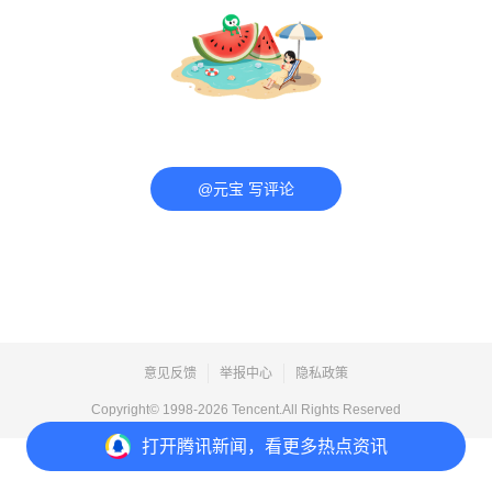
@元宝 写评论
意见反馈
举报中心
隐私政策
Copyright© 1998-
2026
Tencent.All Rights Reserved
打开
腾讯新闻，看更多热点资讯