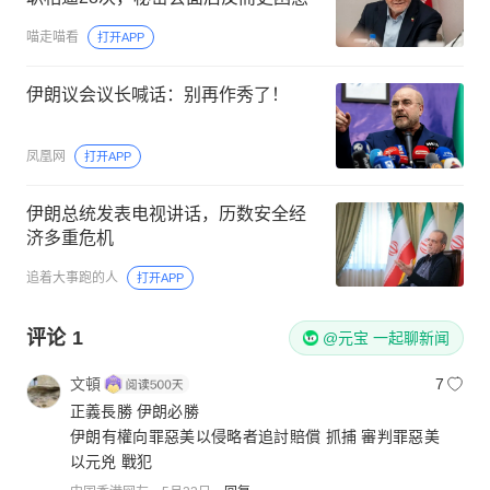
喵走喵看
打开APP
伊朗议会议长喊话：别再作秀了！
凤凰网
打开APP
伊朗总统发表电视讲话，历数安全经
济多重危机
追着大事跑的人
打开APP
评论
1
@元宝 一起聊新闻
文頓
7
正義長勝 伊朗必勝
伊朗有權向罪惡美以侵略者追討賠償 抓捕 審判罪惡美
以元兇 戰犯