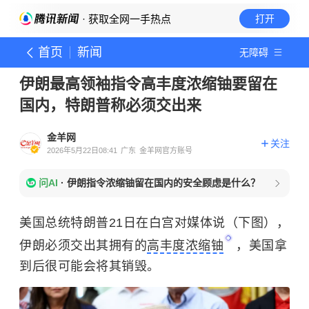
· 获取全网一手热点
打开
首页
新闻
无障碍
伊朗最高领袖指令高丰度浓缩铀要留在
国内，特朗普称必须交出来
金羊网
关注
2026年5月22日08:41
广东
金羊网官方账号
问AI
·
伊朗指令浓缩铀留在国内的安全顾虑是什么？
美国总统特朗普21日在白宫对媒体说（下图），
伊朗必须交出其拥有的
高丰度浓缩铀
，美国拿
到后很可能会将其销毁。