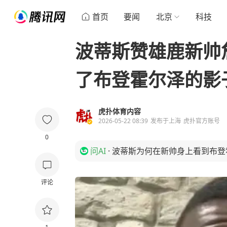
首页
要闻
北京
科技
波蒂斯赞雄鹿新帅
了布登霍尔泽的影
虎扑体育内容
2026-05-22 08:39
发布于
上海
虎扑官方账号
0
问AI
·
波蒂斯为何在新帅身上看到布登
评论