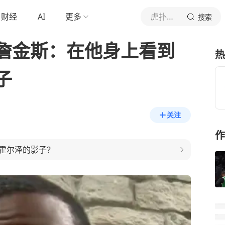
财经
AI
更多
虎扑体育内容
搜索
詹金斯：在他身上看到
热
子
关注
作
霍尔泽的影子？