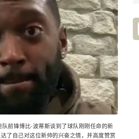
雄鹿队前锋博比-波蒂斯谈到了球队刚刚任命的新
表达了自己对这位新帅的兴奋之情，并高度赞赏