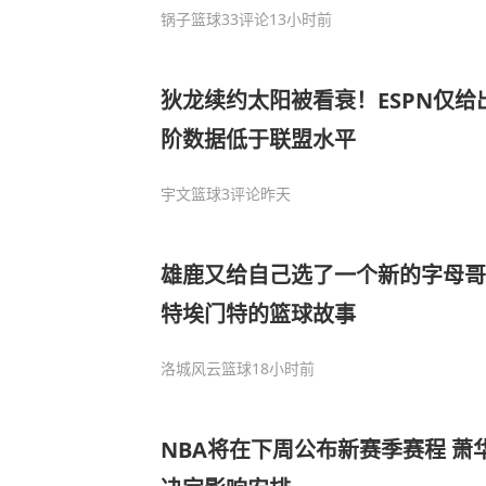
锅子篮球
33评论
13小时前
狄龙续约太阳被看衰！ESPN仅给
阶数据低于联盟水平
宇文篮球
3评论
昨天
雄鹿又给自己选了一个新的字母哥？
特埃门特的篮球故事
洛城风云篮球
18小时前
NBA将在下周公布新赛季赛程 萧