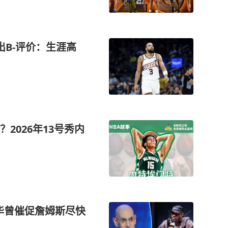
出B-评价：生涯高
2026年13号秀内
华曾催促詹姆斯尽快