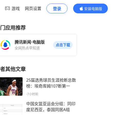
游戏
网页设置
登录
安装电脑版
内容更精彩
门应用推荐
腾讯新闻·电脑版
点击下载
全网热点早知道
者其他文章
25届选秀球员生涯抢断总数
榜：埃奇库姆107断第一
-7小时前
中国女篮亚运会分组：同印
度尼西亚，泰国同居A组