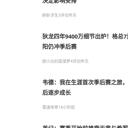
决定影响安排
醉卧浮生
3评论
昨天
狄龙四年9400万细节出炉！格总7运
阳仍冲季后赛
颜小白的篮球梦
4评论
昨天
韦德：我在生涯首次季后赛之旅，
后逐步成长
雷速体育
18小时前