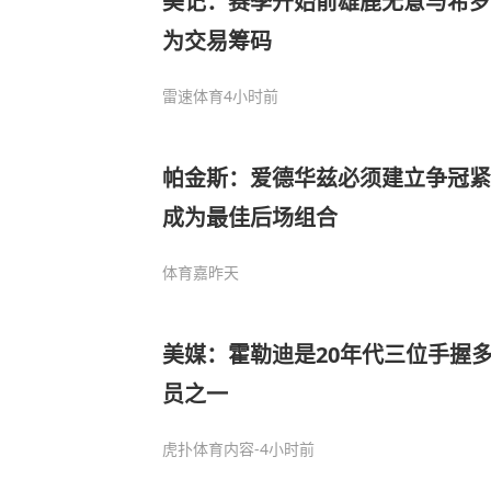
美记：赛季开始前雄鹿无意与希罗
为交易筹码
雷速体育
4小时前
帕金斯：爱德华兹必须建立争冠紧
成为最佳后场组合
体育嘉
昨天
美媒：霍勒迪是20年代三位手握
员之一
虎扑体育内容
-4小时前