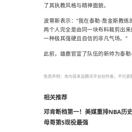
了其执教风格与精神面貌。
波蒂斯表示：“我在泰勒-詹金斯教
两个人完全是由同一块布料裁剪出来
一种极其强硬且自信的非凡气场。”
此前，
雄鹿
官宣了队伍的新帅为泰勒
免责声明：本内容来自腾讯平台创作者，不代表
相关推荐
邓肯断档第一！美媒重排NBA历史
母哥第5现役最强