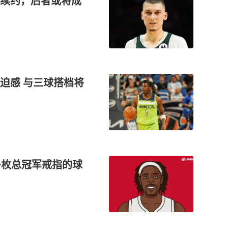
续约，后者或将成
迫感 与三球搭档将
多枚总冠军戒指的球