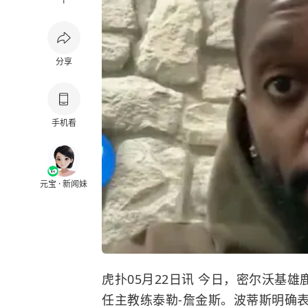
1
分享
手机看
元宝 · 新闻妹
虎扑05月22日讯 今日，密尔沃基
任主教练泰勒-詹金斯。波蒂斯明确