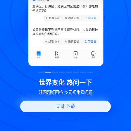
致
世界变化 热问一下
好问题好回答 多元视角看问题
立即下载