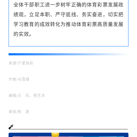
全体干部职工进一步树牢正确的体育彩票发展政
绩观，立足本职、严守底线、务实奋进，切实把
学习教育的成效转化为推动体育彩票高质量发展
的实效。
来源/宁夏体彩
作者/马雪峰
编辑/王 兵、杨艺丰
审核/陈 潇