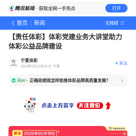
· 获取全网一手热点
打开
首页
新闻
无障碍
【责任体彩】体彩党建业务大讲堂助力
体彩公益品牌建设
宁夏体彩
关注
2026年5月22日08:37
宁夏
问AI
·
正确政绩观怎样助推体彩品牌高质量发展？