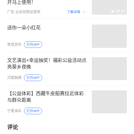
开马上使用！
00:15
广告
云启创想运营商
了解详情
送你一朵小红花
敦煌发布
打开APP
文艺演出+幸运抽奖！福彩公益活动点
亮葵乡夜晚
河套融媒
打开APP
【公益体彩】西藏牛皮船赛拉近体彩
与群众距离
宁夏体彩
打开APP
评论