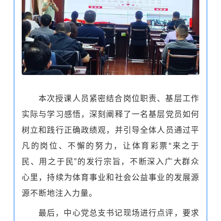
本次授课人员紧密结合岗位职责、基层工作
实际与学习感悟，深刻阐释了一名基层党员如何
树立和践行正确政绩观，并引导全体人员通过平
凡的岗位、不懈的努力，让体育彩票“来之于
民、用之于民”的发行宗旨，不断深入广大群众
心里，持续为体育事业和社会公益事业的发展源
源不断地注入力量。
最后，中心党总支书记现场进行点评，要求