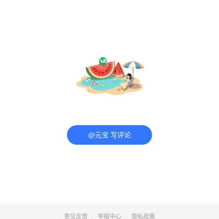
@元宝 写评论
意见反馈
举报中心
隐私政策