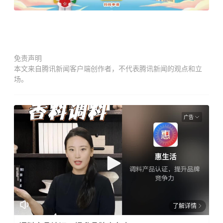
免责声明
本文来自腾讯新闻客户端创作者，不代表腾讯新闻的观点和立
场。
广告
了解详情