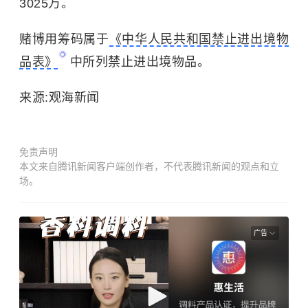
3025万。
赌博用筹码属于
《中华人民共和国禁止进出境物
品表》
中所列禁止进出境物品。
来源:观海新闻
免责声明
本文来自腾讯新闻客户端创作者，不代表腾讯新闻的观点和立
场。
广告