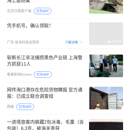
海上盗窃案
北京日报客户端
打开APP
凭手机号，确认领取！
00:15
广告
易泽科技运营商
了解详情
斩断长江非法捕捞黑色产业链 上海警
方抓获11人
看看新闻Knews
打开APP
网传海口港存在危险货物瞒报 官方通
报：已成立联合调查组
扬眼
打开APP
一进境旅客内裤藏2包冰毒，毛重（含
包装）6.3克，被海关查获