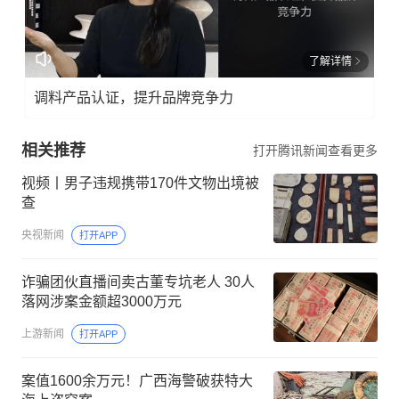
了解详情
调料产品认证，提升品牌竞争力
相关推荐
打开腾讯新闻查看更多
视频丨男子违规携带170件文物出境被
查
央视新闻
打开APP
诈骗团伙直播间卖古董专坑老人 30人
落网涉案金额超3000万元
上游新闻
打开APP
案值1600余万元！广西海警破获特大