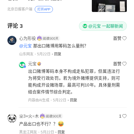
北京日报客户端
打开APP
评论
3
@元宝 一起聊新闻
心为形役
首赞
@元宝
那出口赌博用筹码怎么量刑？
山东网友
5月22日
回复
元宝
首赞
出口赌博筹码本身不构成走私犯罪，但属违法行
为将受行政处罚。若为境外赌博提供支持，则可
能构成开设赌场罪，最高可判10年。具体量刑需
结合案件情节综合判定。
内容由AI生成
5月22日
回复
ㄓ3×火÷木
1
产品出口也不行？？
黑龙江网友
5月22日
回复