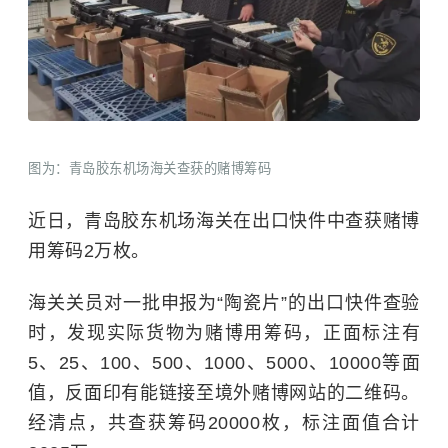
图为：青岛胶东机场海关查获的赌博筹码
近日，青岛胶东机场海关在出口快件中查获赌博
用筹码2万枚。
海关关员对一批申报为“陶瓷片”的出口快件查验
时，发现实际货物为赌博用筹码，正面标注有
5、25、100、500、1000、5000、10000等面
值，反面印有能链接至境外赌博网站的二维码。
经清点，共查获筹码20000枚，标注面值合计