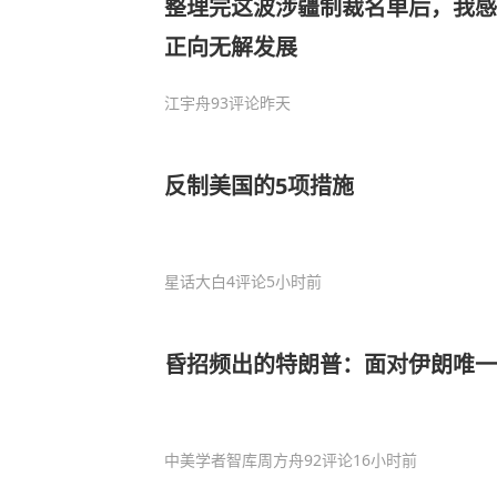
整理完这波涉疆制裁名单后，我感
正向无解发展
江宇舟
93评论
昨天
反制美国的5项措施
星话大白
4评论
5小时前
昏招频出的特朗普：面对伊朗唯一
中美学者智库周方舟
92评论
16小时前