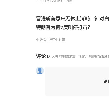
今日特读
16评论
9小时前
冒进斩首惹来无休止消耗！针对白
特朗普为何7度叫停打击？
小鲜看世界
7小时前
评论
0
文明上网理性发言，请遵守
《新闻评论服务
请