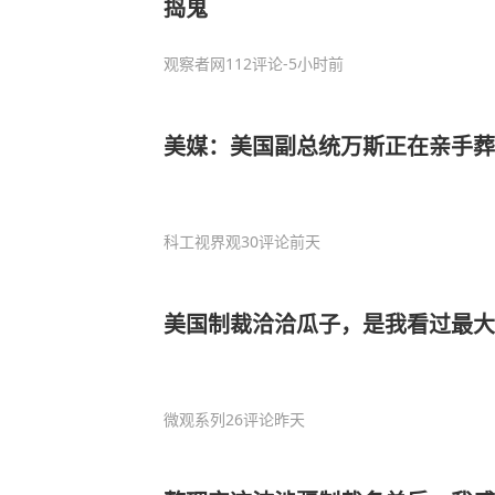
捣鬼
观察者网
112评论
-5小时前
美媒：美国副总统万斯正在亲手葬
科工视界观
30评论
前天
美国制裁洽洽瓜子，是我看过最大
微观系列
26评论
昨天