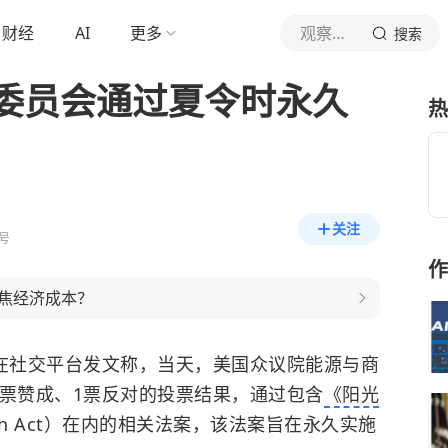
财经
AI
更多
观察者网
搜索
委员会通过夏令时永久
热
关注
号
作
焦经济成本？
普在社交平台发文称，当天，美国众议院能源与商
8票赞成、1票反对的投票结果，通过包含
《阳光
ection Act）在内的相关法案，该法案旨在永久实施