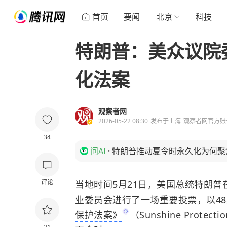
首页
要闻
北京
科技
特朗普：美众议院
化法案
观察者网
2026-05-22 08:30
发布于
上海
观察者网官方账
34
问AI
·
特朗普推动夏令时永久化为何聚
评论
当地时间5月21日，美国总统特朗
业委员会进行了一场重要投票，以4
保护法案》
（Sunshine Prot