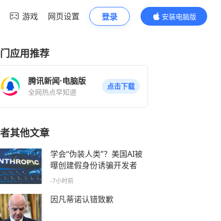
游戏
网页设置
登录
安装电脑版
内容更精彩
门应用推荐
腾讯新闻·电脑版
点击下载
全网热点早知道
者其他文章
学会“伪装人类”？美国AI被
曝创建假身份诱骗开发者
-7小时前
因凡蒂诺认错致歉